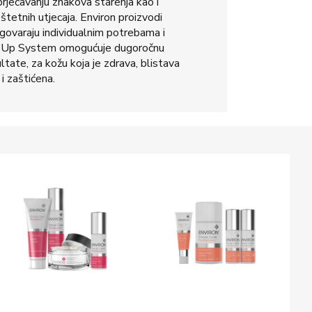
prječavanju znakova starenja kao i
štetnih utjecaja. Environ proizvodi
dgovaraju individualnim potrebama i
p-Up System omogućuje dugoročnu
ultate, za kožu koja je zdrava, blistava
i zaštićena.