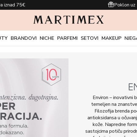
a iznad 75€
Poklon uz 
UTY
BRANDOVI
NICHE
PARFEMI
SETOVI
MAKEUP
NJEG
Environ – inovativni 
temeljen na znanstven
Filozofija brenda poč
antioksidansa u očuvanj
kože. Napredne formu
sastojcima potiču prirod