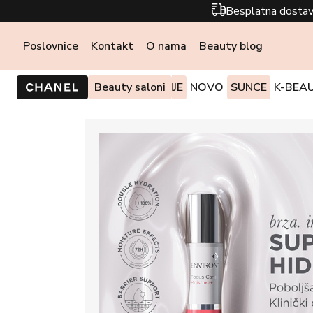
Besplatna dostav
Poslovnice
Kontakt
O nama
Beauty blog
PONUDE I AKCIJE
Beauty saloni
NOVO
SUNCE
K-BEA