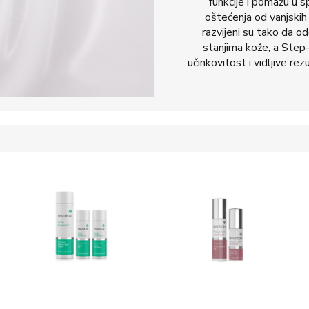
funkcije i pomažu u s
oštećenja od vanjskih 
razvijeni su tako da o
stanjima kože, a Ste
učinkovitost i vidljive rez