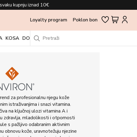
svaku kupnju iznad 10€
Loyalty program
Poklon bon
A
KOSA
DODACI
OUTLET
brend za profesionalnu njegu kože
im istraživanjima i snazi vitamina.
iva na ključnoj ulozi vitamina A i
u zdravlja, mladolikosti i otpornosti
le s pažljivo odabranim aktivnim
nu obnovu kože, uravnotežuju njezine