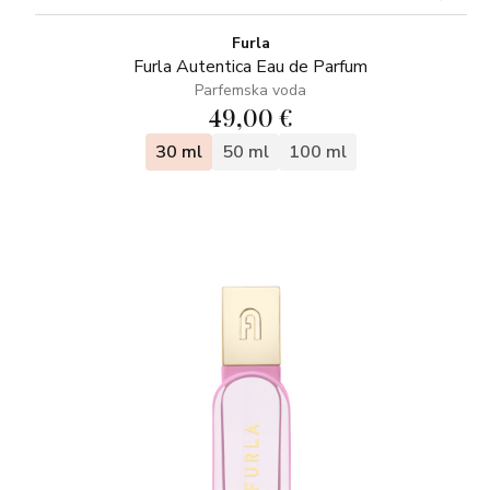
Furla
Furla Autentica Eau de Parfum
Parfemska voda
49,00 €
30 ml
50 ml
100 ml