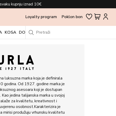
svaku kupnju iznad 10€
Loyalty program
Poklon bon
A
KOSA
DODACI
OUTLET
na luksuzna marka koja je definirala
 90 godina. Od 1927. godine marka je
uksuznog asesoara koji je dostupan
. Kao jedina talijanska marka u svojoj
zalaže za kvalitetu, kreativnost i
uvjerenu osobnost.Karakterizira je
rla mirisi produžuju vrhunsku kvalitetu