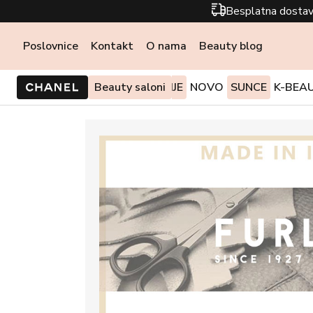
Besplatna dostav
Poslovnice
Kontakt
O nama
Beauty blog
PONUDE I AKCIJE
Beauty saloni
NOVO
SUNCE
K-BEA