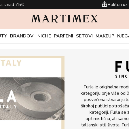
a iznad 75€
Poklon uz 
UTY
BRANDOVI
NICHE
PARFEMI
SETOVI
MAKEUP
NJEG
Furla je originalna mod
kategoriju prije više od
posvećena stvaranju l
širokoj publici potrošača
kategoriji, Furla se 
optimističnu, ali samo
talijanski stil života. Fu