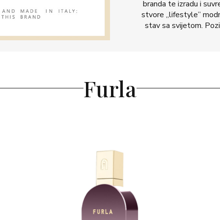
branda te izradu i suv
stvore „lifestyle” modn
stav sa svijetom. Pozi
Furla