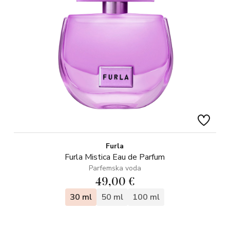
Furla
Furla Mistica Eau de Parfum
Parfemska voda
49,00 €
30 ml
50 ml
100 ml