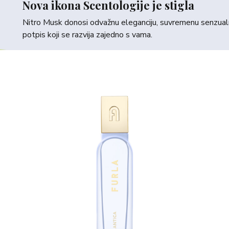
Nova ikona Scentologije je stigla
Nitro Musk donosi odvažnu eleganciju, suvremenu senzualno
potpis koji se razvija zajedno s vama.