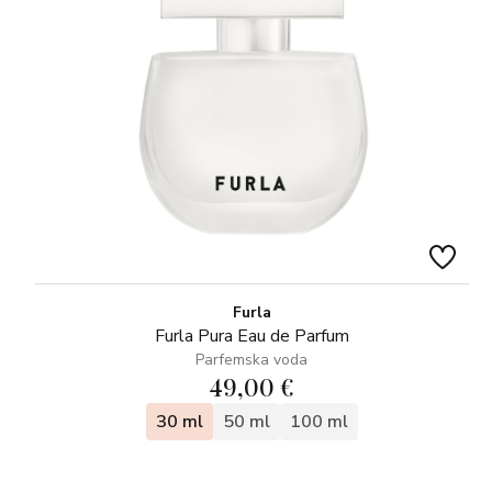
Furla
Furla Pura Eau de Parfum
Parfemska voda
49,00 €
30 ml
50 ml
100 ml