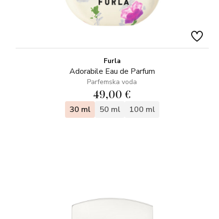
Furla
Adorabile Eau de Parfum
Parfemska voda
49,00 €
30 ml
50 ml
100 ml