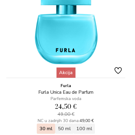
Akcija
Furla
Furla Unica Eau de Parfum
Parfemska voda
24,50 €
49,00 €
NC u zadnjih 30 dana:
49,00 €
30 ml
50 ml
100 ml