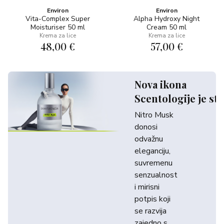
Environ
Environ
Vita-Complex Super
Alpha Hydroxy Night
Moisturiser 50 ml
Cream 50 ml
Krema za lice
Krema za lice
48,00 €
57,00 €
Nova ikona
Scentologije je sti
Nitro Musk
donosi
odvažnu
eleganciju,
suvremenu
senzualnost
i mirisni
potpis koji
se razvija
zajedno s