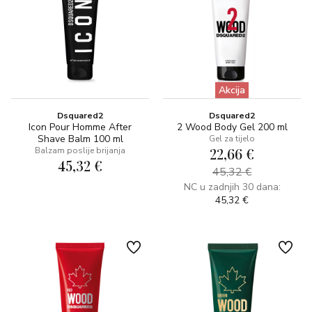
Akcija
Dsquared2
Dsquared2
Icon Pour Homme After
2 Wood Body Gel 200 ml
Shave Balm 100 ml
Gel za tijelo
22,66 €
Balzam poslije brijanja
45,32 €
45,32 €
NC u zadnjih 30 dana:
45,32 €