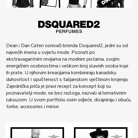
Dean i Dan Caten osnivači brenda Dsquared2, jedni su od
najvećih imena u svijetu mode. Poznati po
ekstravagantnim revijama na modnim pistama, svojim
energičnim osobnostima i velikom broj slavnih osoba koje
ih prate. U njihovim kreacijama kombiniraju kanadsku
duhovitost i opuštenost s talijanskom vještinom krojenja.
Zajednička priča je pravi recept za koncept koji su
poznavatelji mode, ne bez razloga, nazvali alternativnim
luksuzom. U svom portfoliu osim odjeće, dizajniraju i obuću,
torbe, accesories i mirise.