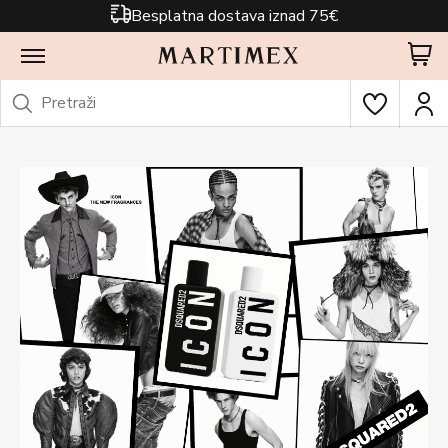
Besplatna dostava iznad 75€