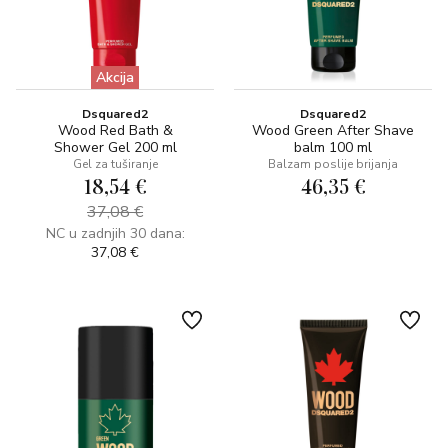
Akcija
Dsquared2
Dsquared2
Wood Red Bath &
Wood Green After Shave
Shower Gel 200 ml
balm 100 ml
Gel za tuširanje
Balzam poslije brijanja
18,54 €
46,35 €
37,08 €
NC u zadnjih 30 dana:
37,08 €