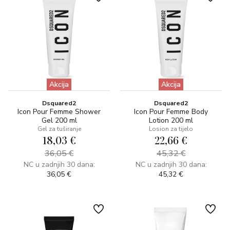
Akcija
Akcija
Dsquared2
Dsquared2
Icon Pour Femme Shower
Icon Pour Femme Body
Gel 200 ml
Lotion 200 ml
Gel za tuširanje
Losion za tijelo
18,03 €
22,66 €
36,05 €
45,32 €
NC u zadnjih 30 dana:
NC u zadnjih 30 dana:
36,05 €
45,32 €