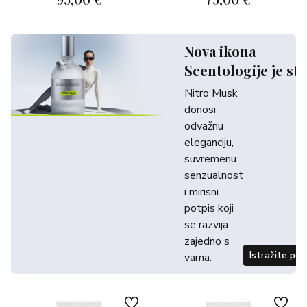
Nova ikona
Scentologije je sti
Nitro Musk
donosi
odvažnu
eleganciju,
suvremenu
senzualnost
i mirisni
potpis koji
se razvija
zajedno s
Istražite po
vama.