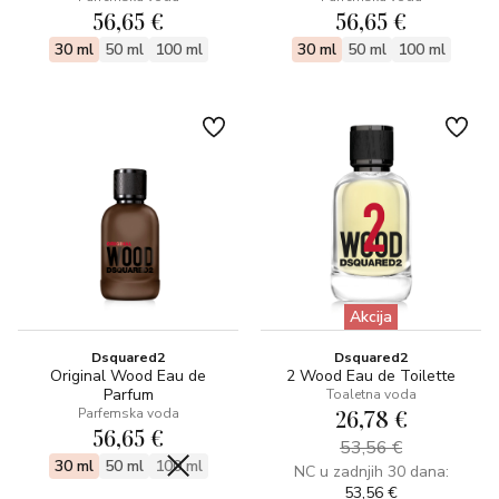
56,65 €
56,65 €
30 ml
50 ml
100 ml
30 ml
50 ml
100 ml
Akcija
Dsquared2
Dsquared2
Original Wood Eau de
2 Wood Eau de Toilette
Parfum
Toaletna voda
26,78 €
Parfemska voda
56,65 €
53,56 €
30 ml
50 ml
100 ml
NC u zadnjih 30 dana:
53,56 €