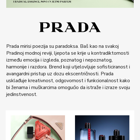
Prada mirisi poezija su paradoksa. Baš kao na svakoj
Pradinoj modnoj reviji, ljepota se krije u kontradiktornosti
između emocija i izgleda, poznatog i nepoznatog,
harmonije i razdora. Brend koji utjelovljuje sofisticiranost i
avangardni pristup uz dozu ekscentričnosti. Prada
usklađuje kreativnost, odgovornost i funkcionalnost kako
bi ženama i muškarcima omogućio da istraže i izraze svoju
jedinstvenost.