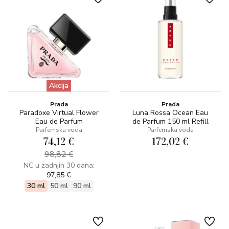
Akcija
Prada
Prada
Paradoxe Virtual Flower
Luna Rossa Ocean Eau
Eau de Parfum
de Parfum 150 ml Refill
Parfemska voda
Parfemska voda
74,12 €
172,02 €
98,82 €
NC u zadnjih 30 dana:
97,85 €
30 ml
50 ml
90 ml