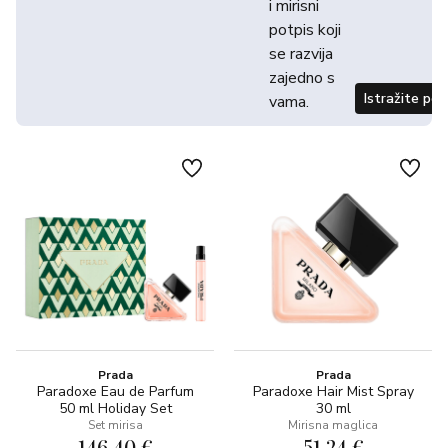
i mirisni
potpis koji
se razvija
zajedno s
Istražite po
vama.
Prada
Prada
Paradoxe Eau de Parfum
Paradoxe Hair Mist Spray
50 ml Holiday Set
30 ml
Set mirisa
Mirisna maglica
146,40 €
51,24 €