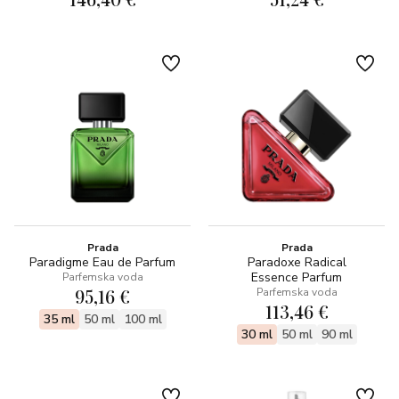
Prada
Prada
Paradigme Eau de Parfum
Paradoxe Radical
Essence Parfum
Parfemska voda
95,16 €
Parfemska voda
113,46 €
35 ml
50 ml
100 ml
30 ml
50 ml
90 ml