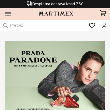
Besplatna dostava iznad 75€