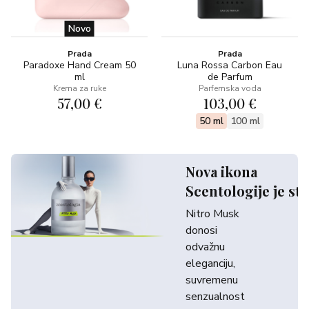
Novo
Prada
Prada
Paradoxe Hand Cream 50
Luna Rossa Carbon Eau
ml
de Parfum
Krema za ruke
Parfemska voda
57,00 €
103,00 €
50 ml
100 ml
Nova ikona
Scentologije je sti
Nitro Musk
donosi
odvažnu
eleganciju,
suvremenu
senzualnost