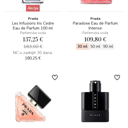
Akcija
Prada
Prada
Les Infusions Iris Cedre
Paradoxe Eau de Parfum
Eau de Parfum 100 ml
Intense
Parfemska voda
Parfemska voda
137,25 €
109,80 €
183,00 €
30 ml
50 ml
90 ml
NC u zadnjih 30 dana:
180,25 €