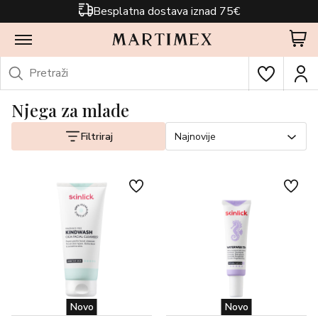
Besplatna dostava iznad 75€
Njega za mlade
Filtriraj
Najnovije
Novo
Novo