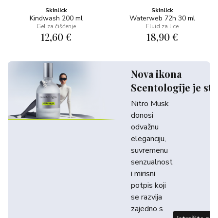
Skinlick
Skinlick
Kindwash 200 ml
Waterweb 72h 30 ml
Gel za čišćenje
Fluid za lice
12,60 €
18,90 €
Nova ikona
Scentologije je sti
Nitro Musk
donosi
odvažnu
eleganciju,
suvremenu
senzualnost
i mirisni
potpis koji
se razvija
zajedno s