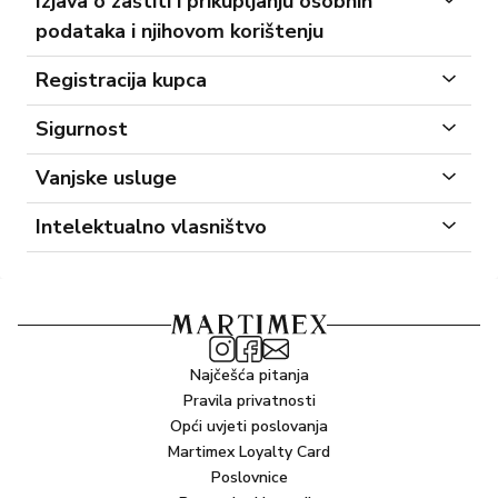
Izjava o zaštiti i prikupljanju osobnih
webshop@martimex.hr
podataka i njihovom korištenju
Registracija kupca
martimex.hr
Sigurnost
Vanjske usluge
martimex.hr
Intelektualno vlasništvo
martimex.hr
martimex.hr
webshop@martimex.hr
Najčešća pitanja
marketing@martimex.hr
ovdje
Pravila privatnosti
Opći uvjeti poslovanja
ovdje
Martimex Loyalty Card
tražiti uklanjanje nedostataka
Poslovnice
dobiti drugi proizvod bez nedostatka,