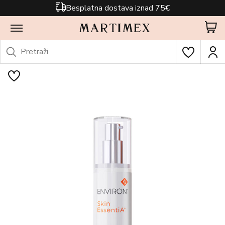
Besplatna dostava iznad 75€