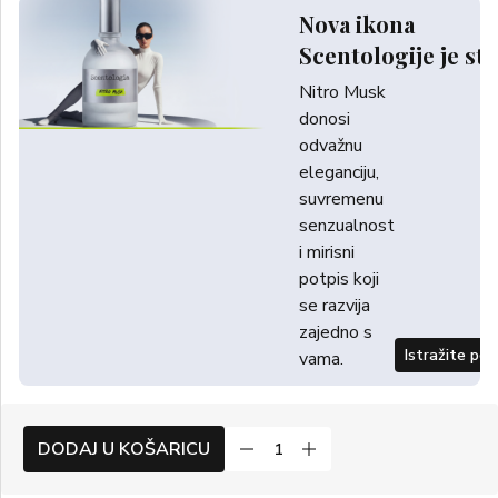
Nova ikona
Scentologije je sti
Nitro Musk
donosi
odvažnu
eleganciju,
suvremenu
senzualnost
i mirisni
potpis koji
se razvija
zajedno s
Istražite po
vama.
DODAJ U KOŠARICU