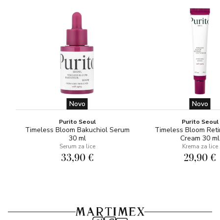
sljedeći korak sustava Vitamin STEP-UP SYSTEM™
(Vita-Antioxidant AVST Moisturiser 2).
Novo
Novo
Purito Seoul
Purito Seoul
Timeless Bloom Bakuchiol Serum
Timeless Bloom Reti
30 ml
Cream 30 ml
Serum za lice
Krema za lice
33,90 €
29,90 €