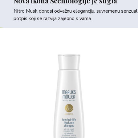
Nova ikona Scentologije je stigla
Nitro Musk donosi odvažnu eleganciju, suvremenu senzualno
potpis koji se razvija zajedno s vama.