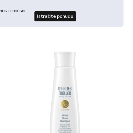
st i mirisni
Istražite ponudu