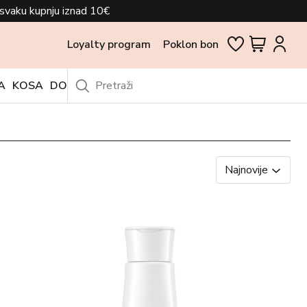
svaku kupnju iznad 10€
Loyalty program
Poklon bon
A
KOSA
DODACI
OUTLET
Najnovije