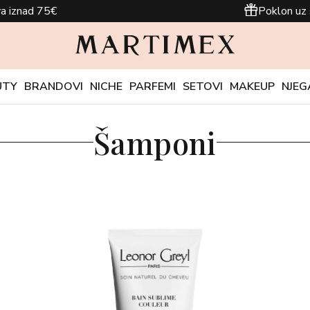
a iznad 75€
Poklon uz 
UTY
BRANDOVI
NICHE
PARFEMI
SETOVI
MAKEUP
NJEG
Šamponi