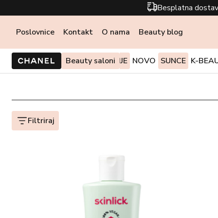
Besplatna dostav
Poslovnice
Kontakt
O nama
Beauty blog
PONUDE I AKCIJE
Beauty saloni
NOVO
SUNCE
K-BEA
Filtriraj