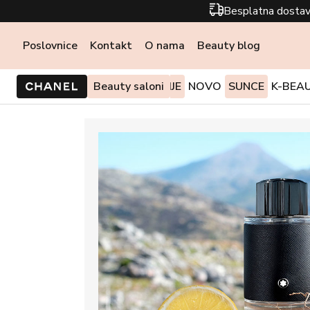
Besplatna dostav
Poslovnice
Kontakt
O nama
Beauty blog
PONUDE I AKCIJE
Beauty saloni
NOVO
SUNCE
K-BEA