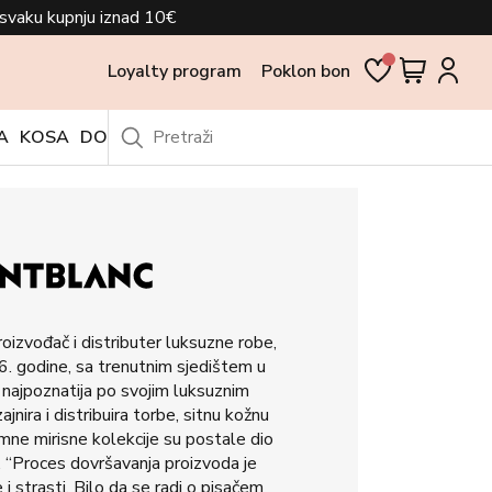
svaku kupnju iznad 10€
Loyalty program
Poklon bon
A
KOSA
DODACI
OUTLET
oizvođač i distributer luksuzne robe,
. godine, sa trenutnim sjedištem u
najpoznatija po svojim luksuznim
jnira i distribuira torbe, sitnu kožnu
nimne mirisne kolekcije su postale dio
 “Proces dovršavanja proizvoda je
i strasti. Bilo da se radi o pisačem