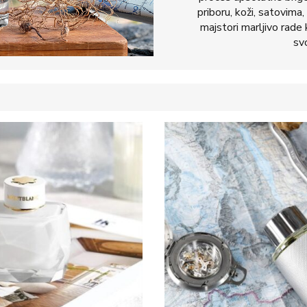
priboru, koži, satovima, 
majstori marljivo rade k
svo