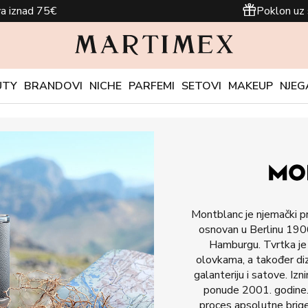
a iznad 75€
Poklon uz 
UTY
BRANDOVI
NICHE
PARFEMI
SETOVI
MAKEUP
NJEG
Montblanc je njemački pr
osnovan u Berlinu 1906
Hamburgu. Tvrtka je 
olovkama, a također diza
galanteriju i satove. Iz
ponude 2001. godine.
proces apsolutne brige 