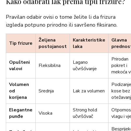
Kako odabrati lak prema tipu frizure?
Pravilan odabir ovisi o tome želite li da frizura
izgleda potpuno prirodno ili savršeno fiksirano.
Željena
Karakteristike
Glavna
Tip frizure
postojanost
laka
prednos
Prirodan
Opušteni
Lagano
Fleksibilna
pokret i
valovi
učvršćivanje
mekoća v
Volumen
Podizanj
od
Srednja
Lak za volumen
kose bez
korijena
otežavan
Elegantne
Strong hold
Otpornos
Visoka
punđe
učvršćivač
vlagu i vj
Besprijek