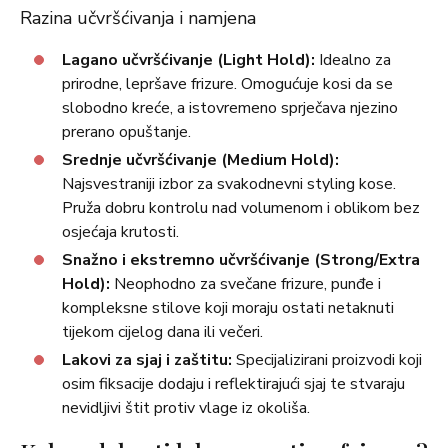
Razina učvršćivanja i namjena
Lagano učvršćivanje (Light Hold):
Idealno za
prirodne, lepršave frizure. Omogućuje kosi da se
slobodno kreće, a istovremeno sprječava njezino
prerano opuštanje.
Srednje učvršćivanje (Medium Hold):
Najsvestraniji izbor za svakodnevni styling kose.
Pruža dobru kontrolu nad volumenom i oblikom bez
osjećaja krutosti.
Snažno i ekstremno učvršćivanje (Strong/Extra
Hold):
Neophodno za svečane frizure, punđe i
kompleksne stilove koji moraju ostati netaknuti
tijekom cijelog dana ili večeri.
Lakovi za sjaj i zaštitu:
Specijalizirani proizvodi koji
osim fiksacije dodaju i reflektirajući sjaj te stvaraju
nevidljivi štit protiv vlage iz okoliša.