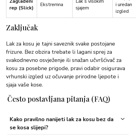
Zaglađeni
Lak s visokim
Ekstremna
i uredan
rep (Slick)
sjajem
izgled
Zaključak
Lak za kosu je tajni saveznik svake postojane
frizure. Bez obzira trebate li lagani sprej za
svakodnevno osvježenje ili snažan učvršćivač za
kosu za posebne prigode, pravi odabir osigurava
vrhunski izgled uz očuvanje prirodne ljepote i
sjaja vaše kose.
Često postavljana pitanja (FAQ)
Kako pravilno nanijeti lak za kosu bez da
se kosa slijepi?