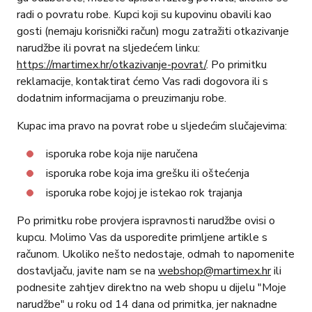
radi o povratu robe. Kupci koji su kupovinu obavili kao
gosti (nemaju korisnički račun) mogu zatražiti otkazivanje
narudžbe ili povrat na sljedećem linku:
https://martimex.hr/otkazivanje-povrat/
. Po primitku
reklamacije, kontaktirat ćemo Vas radi dogovora ili s
dodatnim informacijama o preuzimanju robe.
Kupac ima pravo na povrat robe u sljedećim slučajevima:
isporuka robe koja nije naručena
isporuka robe koja ima grešku ili oštećenja
isporuka robe kojoj je istekao rok trajanja
Po primitku robe provjera ispravnosti narudžbe ovisi o
kupcu. Molimo Vas da usporedite primljene artikle s
računom. Ukoliko nešto nedostaje, odmah to napomenite
dostavljaču, javite nam se na
webshop@martimex.hr
ili
podnesite zahtjev direktno na web shopu u dijelu "Moje
narudžbe" u roku od 14 dana od primitka, jer naknadne