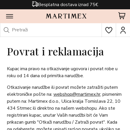
Besplatna dostava iznad 75€
Povrat i reklamacija
Kupac ima pravo na otkazivanje ugovora i povrat robe u
roku od 14 dana od primitka narudžbe.
Otkazivanje narudžbe ili povrat možete zatražiti putem
elektroničke pošte na:
webshop@martimex.hr
, pismenim
putem na: Martimex d.o.o., Ulica kralja Tomislava 22, 10
434 Strmec ili direktno na našem webshopu. Ako ste
registrirani kupac, unutar Vaših narudžbi bit će Vam
prikazan gumb "Otkaži narudžbu / Zatraži povrat". Kada
ga odaberete, možete upisati razlog povrata, ukoliko se