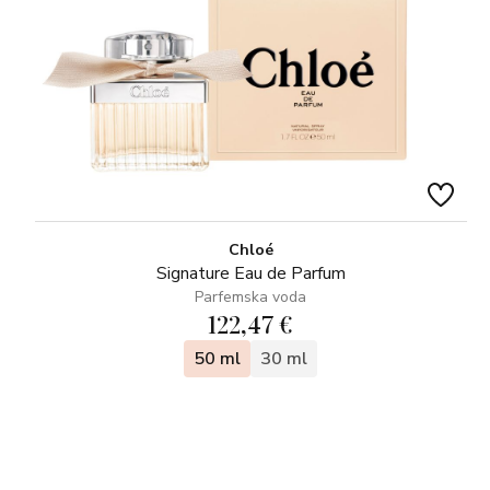
Chloé
Signature Eau de Parfum
Parfemska voda
122,47 €
50 ml
30 ml