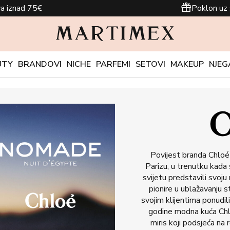
a iznad 75€
Poklon uz 
UTY
BRANDOVI
NICHE
PARFEMI
SETOVI
MAKEUP
NJEG
Povijest branda Chloé
Parizu, u trenutku kada 
svijetu predstavili svoj
pionire u ublažavanju s
svojim klijentima ponudili
godine modna kuća Chloe
miris koji podsjeća na