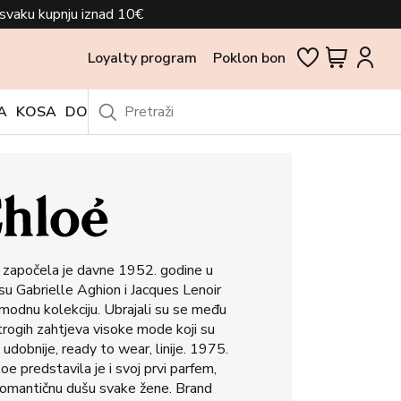
svaku kupnju iznad 10€
Loyalty program
Poklon bon
A
KOSA
DODACI
OUTLET
 započela je davne 1952. godine u
su Gabrielle Aghion i Jacques Lenoir
u modnu kolekciju. Ubrajali su se među
trogih zahtjeva visoke mode koji su
 udobnije, ready to wear, linije. 1975.
 predstavila je i svoj prvi parfem,
 romantičnu dušu svake žene. Brand