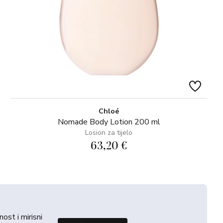
Chloé
Nomade Body Lotion 200 ml
Losion za tijelo
63,20 €
st i mirisni