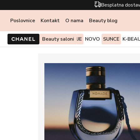
Besplatna dostav
Poslovnice
Kontakt
O nama
Beauty blog
PONUDE I AKCIJE
Beauty saloni
NOVO
SUNCE
K-BEA