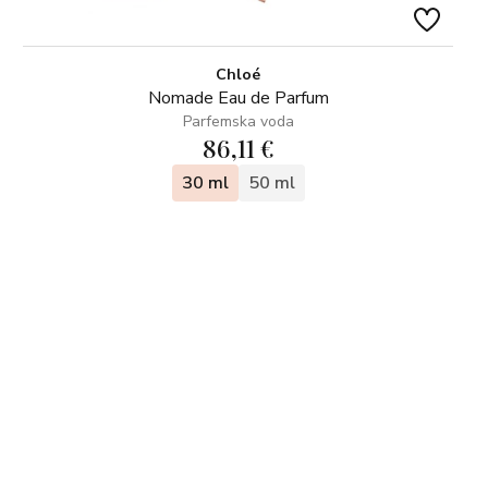
Chloé
Nomade Eau de Parfum
Parfemska voda
86,11 €
30 ml
50 ml