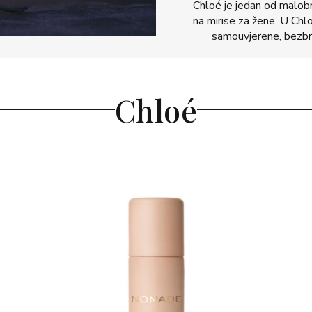
Chloé je jedan od malobro
na mirise za žene. U Chl
samouvjerene, bezbri
Chloé