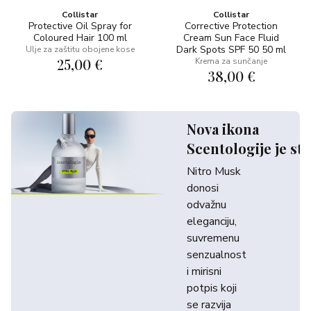
Collistar
Collistar
Protective Oil Spray for
Corrective Protection
Coloured Hair 100 ml
Cream Sun Face Fluid
Dark Spots SPF 50 50 ml
Ulje za zaštitu obojene kose
25,00 €
Krema za sunčanje
38,00 €
Nova ikona
Scentologije je sti
Nitro Musk
donosi
odvažnu
eleganciju,
suvremenu
senzualnost
i mirisni
potpis koji
se razvija