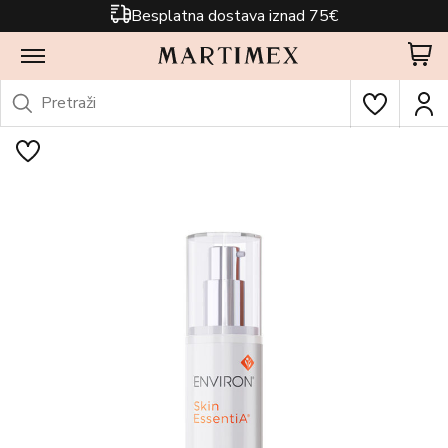
Besplatna dostava iznad 75€