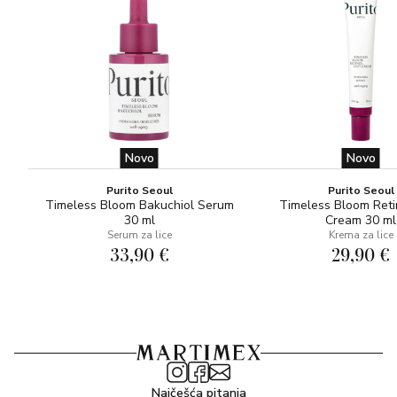
5. Vita-Antioxidant AVST Gel možete nanositi prije bilo
kojeg Environovog hidracijskog proizvoda za dodatnu
ugodu i hidraciju.
Novo
Novo
Purito Seoul
Purito Seoul
Timeless Bloom Bakuchiol Serum
Timeless Bloom Reti
30 ml
Cream 30 ml
Serum za lice
Krema za lice
33,90 €
29,90 €
Najčešća pitanja