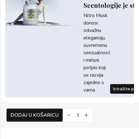
Scentologije je sti
Nitro Musk
donosi
odvažnu
eleganciju,
suvremenu
senzualnost
i mirisni
potpis koji
se razvija
zajedno s
Istražite po
vama.
DODAJ U KOŠARICU