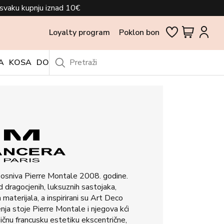
svaku kupnju iznad 10€
Loyalty program
Poklon bon
A
KOSA
DODACI
OUTLET
osniva Pierre Montale 2008. godine.
od dragocjenih, luksuznih sastojaka,
vih materijala, a inspirirani su Art Deco
enja stoje Pierre Montale i njegova kći
ičnu francusku estetiku ekscentrične,