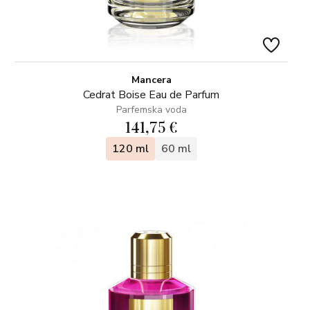
Mancera
Cedrat Boise Eau de Parfum
Parfemska voda
141,75 €
120 ml
60 ml