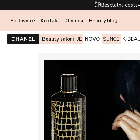
Besplatna dostav
Poslovnice
Kontakt
O nama
Beauty blog
PONUDE I AKCIJE
Beauty saloni
NOVO
SUNCE
K-BEA