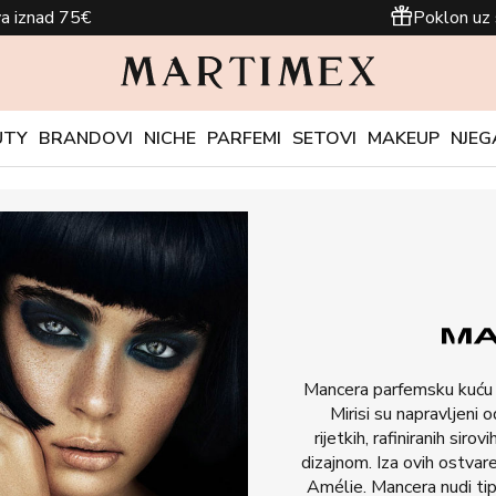
a iznad 75€
Poklon uz 
UTY
BRANDOVI
NICHE
PARFEMI
SETOVI
MAKEUP
NJEG
Mancera parfemsku kuću 
Mirisi su napravljeni 
rijetkih, rafiniranih siro
dizajnom. Iza ovih ostvar
Amélie. Mancera nudi tip