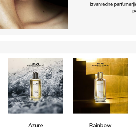
izvanredne parfumerije 
p
Azure
Rainbow