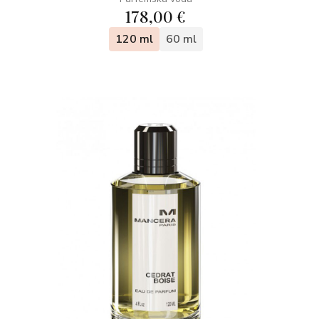
178,00 €
120 ml
60 ml