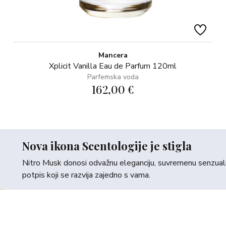
Mancera
Xplicit Vanilla Eau de Parfum 120ml
Parfemska voda
162,00 €
Nova ikona Scentologije je stigla
Nitro Musk donosi odvažnu eleganciju, suvremenu senzualno
potpis koji se razvija zajedno s vama.