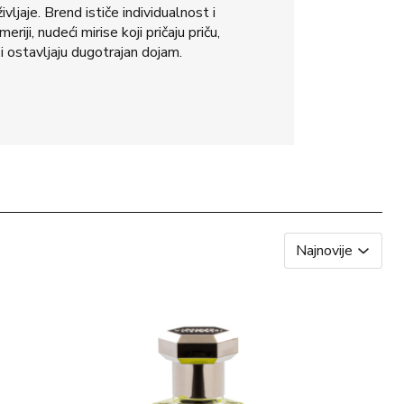
vljaje. Brend ističe individualnost i
eriji, nudeći mirise koji pričaju priču,
 i ostavljaju dugotrajan dojam.
Najnovije