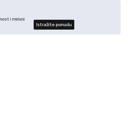
st i mirisni
Istražite ponudu