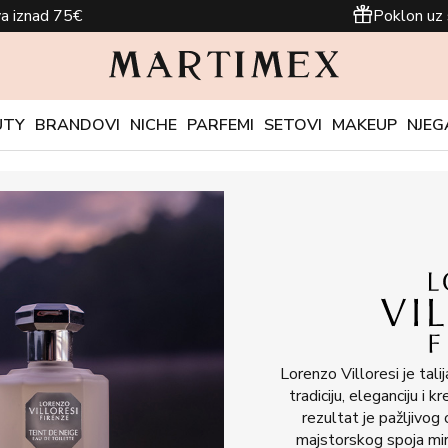
a iznad 75€
Poklon uz 
UTY
BRANDOVI
NICHE
PARFEMI
SETOVI
MAKEUP
NJEG
Lorenzo Villoresi je tali
tradiciju, eleganciju i 
rezultat je pažljivog 
majstorskog spoja miris