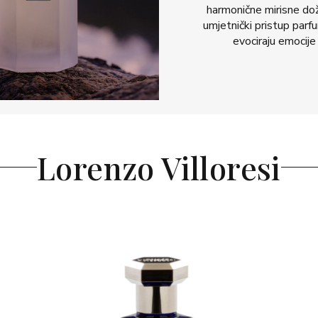
harmonične mirisne doži
umjetnički pristup parfum
evociraju emocije
Lorenzo Villoresi