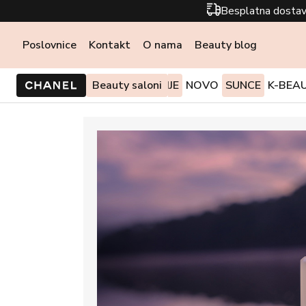
Besplatna dostav
Poslovnice
Kontakt
O nama
Beauty blog
PONUDE I AKCIJE
Beauty saloni
NOVO
SUNCE
K-BEA