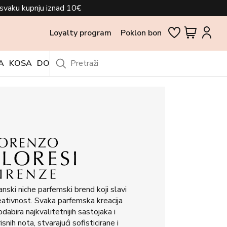
svaku kupnju iznad 10€
Loyalty program
Poklon bon
A
KOSA
DODACI
OUTLET
janski niche parfemski brend koji slavi
kreativnost. Svaka parfemska kreacija
odabira najkvalitetnijih sastojaka i
nih nota, stvarajući sofisticirane i