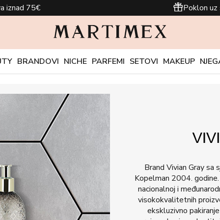
a iznad 75€
Poklon uz 
UTY
BRANDOVI
NICHE
PARFEMI
SETOVI
MAKEUP
NJEG
Brand Vivian Gray sa 
Kopelman 2004. godine. P
nacionalnoj i međunarod
visokokvalitetnih proizvo
ekskluzivno pakiranje 