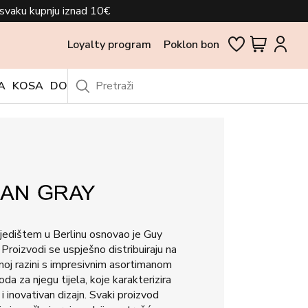
svaku kupnju iznad 10€
Loyalty program
Poklon bon
A
KOSA
DODACI
OUTLET
sjedištem u Berlinu osnovao je Guy
roizvodi se uspješno distribuiraju na
noj razini s impresivnim asortimanom
da za njegu tijela, koje karakterizira
i inovativan dizajn. Svaki proizvod