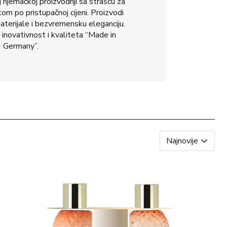
j njemačkoj proizvodnji sa strašću za
om po pristupačnoj cijeni. Proizvodi
aterijale i bezvremensku eleganciju.
inovativnost i kvaliteta “Made in
Germany”.
Najnovije