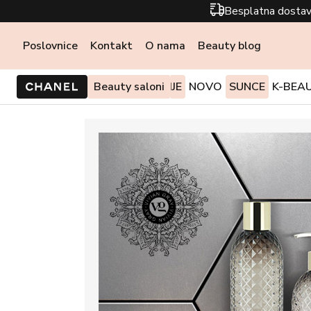
Besplatna dostav
Poslovnice
Kontakt
O nama
Beauty blog
PONUDE I AKCIJE
Beauty saloni
NOVO
SUNCE
K-BEA