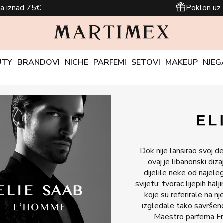
a iznad 75€
Poklon uz 
UTY
BRANDOVI
NICHE
PARFEMI
SETOVI
MAKEUP
NJEG
Dok nije lansirao svoj d
ovaj je libanonski diz
dijelile neke od najeleg
svijetu: tvorac lijepih hal
koje su referirale na n
izgledale tako savrše
Maestro parfema Fra