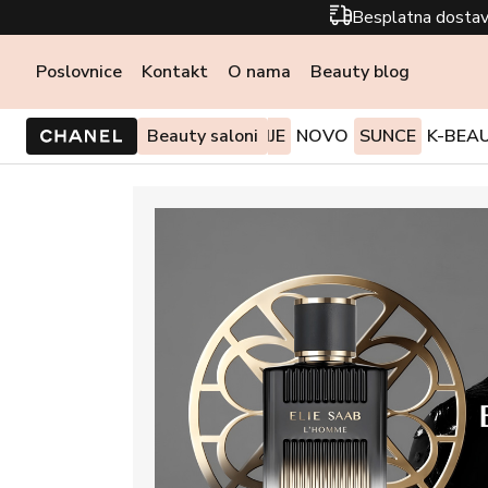
Besplatna dostav
Poslovnice
Kontakt
O nama
Beauty blog
PONUDE I AKCIJE
Beauty saloni
NOVO
SUNCE
K-BEA