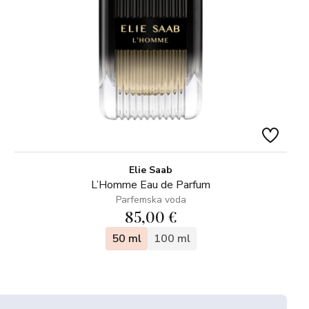
Elie Saab
L’Homme Eau de Parfum
Parfemska voda
85,00 €
50 ml
100 ml