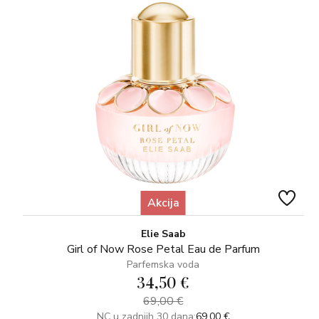
Akcija
Elie Saab
Girl of Now Rose Petal Eau de Parfum
Parfemska voda
34,50 €
69,00 €
NC u zadnjih 30 dana:
69,00 €