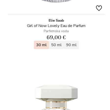
Elie Saab
Girl of Now Lovely Eau de Parfum
Parfemska voda
69,00 €
30 ml
50 ml
90 ml