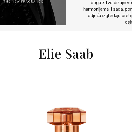
bogatstvo dizajnerov
harmonijama. I sada, po
odjeću izgledaju prelij
osj
Elie Saab