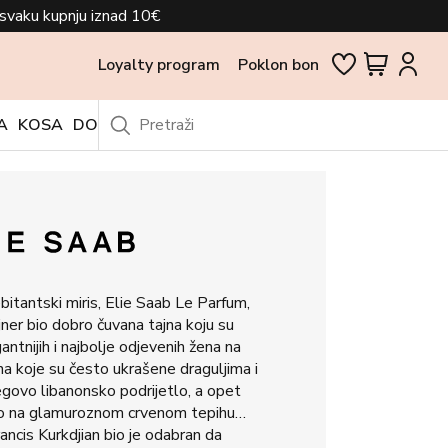
svaku kupnju iznad 10€
Loyalty program
Poklon bon
A
KOSA
DODACI
OUTLET
ebitantski miris, Elie Saab Le Parfum,
ajner bio dobro čuvana tajna koju su
antnijih i najbolje odjevenih žena na
jina koje su često ukrašene draguljima i
jegovo libanonsko podrijetlo, a opet
no na glamuroznom crvenom tepihu…
ncis Kurkdjian bio je odabran da