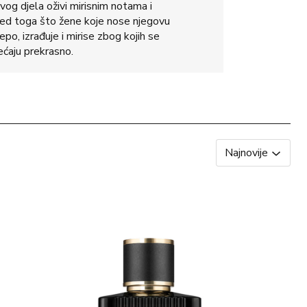
og djela oživi mirisnim notama i
red toga što žene koje nose njegovu
epo, izrađuje i mirise zbog kojih se
ećaju prekrasno.
Najnovije