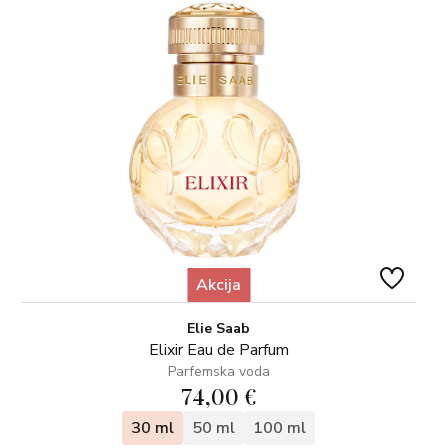
Akcija
Elie Saab
Elixir Eau de Parfum
Parfemska voda
74,00 €
30 ml
50 ml
100 ml