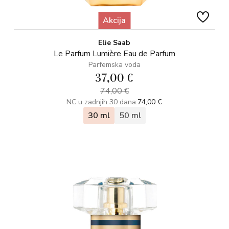
Akcija
Elie Saab
Le Parfum Lumière Eau de Parfum
Parfemska voda
37,00 €
74,00 €
NC u zadnjih 30 dana:
74,00 €
30 ml
50 ml