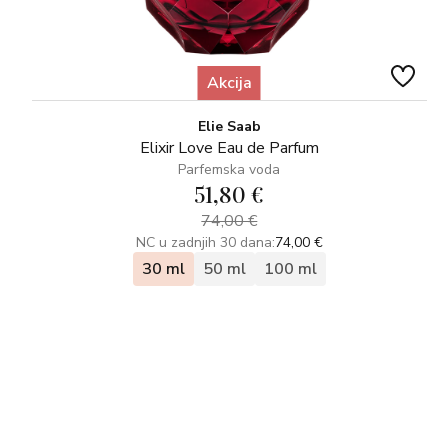
Akcija
Elie Saab
Elixir Love Eau de Parfum
Parfemska voda
51,80 €
74,00 €
NC u zadnjih 30 dana:
74,00 €
30 ml
50 ml
100 ml