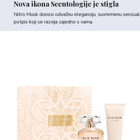
Nova ikona Scentologije je stigla
Nitro Musk donosi odvažnu eleganciju, suvremenu senzualno
potpis koji se razvija zajedno s vama.