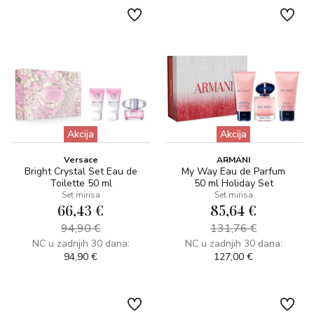
Akcija
Akcija
Versace
ARMANI
Bright Crystal Set Eau de
My Way Eau de Parfum
Toilette 50 ml
50 ml Holiday Set
Set mirisa
Set mirisa
66,43 €
85,64 €
94,90 €
131,76 €
NC u zadnjih 30 dana:
NC u zadnjih 30 dana:
94,90 €
127,00 €