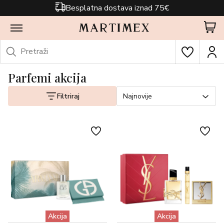
Besplatna dostava iznad 75€
Parfemi akcija
Filtriraj
Najnovije
Akcija
Akcija