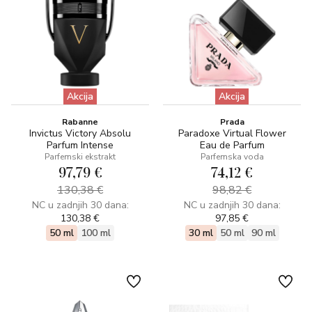
Akcija
Akcija
Rabanne
Prada
Invictus Victory Absolu
Paradoxe Virtual Flower
Parfum Intense
Eau de Parfum
Parfemski ekstrakt
Parfemska voda
97,79 €
74,12 €
130,38 €
98,82 €
NC u zadnjih 30 dana:
NC u zadnjih 30 dana:
130,38 €
97,85 €
50 ml
100 ml
30 ml
50 ml
90 ml