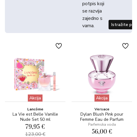
potpis koji
se razvija
zajedno s
Istražite po
vama.
Akcija
Akcija
Lancôme
Versace
La Vie est Belle Vanille
Dylan Blush Pink pour
Nude Set 50 ml
Femme Eau de Parfum
79,95 €
Parfemska voda
56,00 €
123,00 €