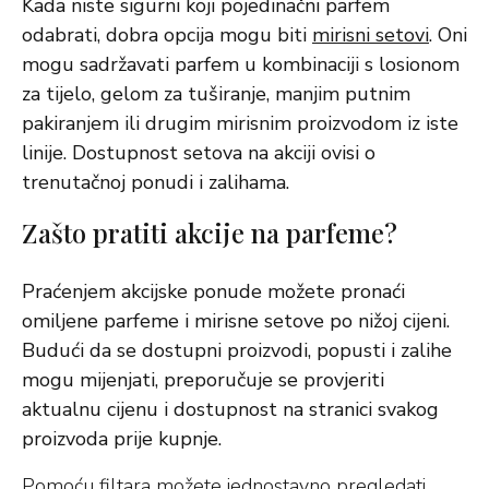
Kada niste sigurni koji pojedinačni parfem
odabrati, dobra opcija mogu biti
mirisni setovi
. Oni
mogu sadržavati parfem u kombinaciji s losionom
za tijelo, gelom za tuširanje, manjim putnim
pakiranjem ili drugim mirisnim proizvodom iz iste
linije. Dostupnost setova na akciji ovisi o
trenutačnoj ponudi i zalihama.
Zašto pratiti akcije na parfeme?
Praćenjem akcijske ponude možete pronaći
omiljene parfeme i mirisne setove po nižoj cijeni.
Budući da se dostupni proizvodi, popusti i zalihe
mogu mijenjati, preporučuje se provjeriti
aktualnu cijenu i dostupnost na stranici svakog
proizvoda prije kupnje.
Pomoću filtara možete jednostavno pregledati