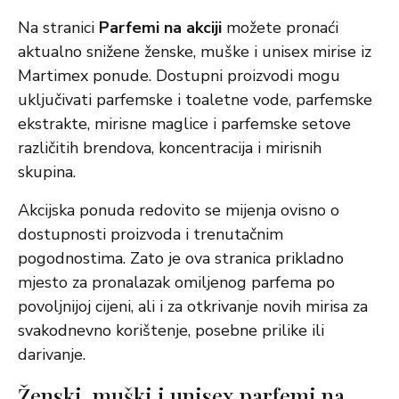
Na stranici
Parfemi na akciji
možete pronaći
aktualno snižene ženske, muške i unisex mirise iz
Martimex ponude. Dostupni proizvodi mogu
uključivati parfemske i toaletne vode, parfemske
ekstrakte, mirisne maglice i parfemske setove
različitih brendova, koncentracija i mirisnih
skupina.
Akcijska ponuda redovito se mijenja ovisno o
dostupnosti proizvoda i trenutačnim
pogodnostima. Zato je ova stranica prikladno
mjesto za pronalazak omiljenog parfema po
povoljnijoj cijeni, ali i za otkrivanje novih mirisa za
svakodnevno korištenje, posebne prilike ili
darivanje.
Ženski, muški i unisex parfemi na