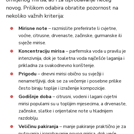
novog. Prilikom odabira obratite pozornost na
nekoliko važnih kriterija:
Mirisne note
– razmislite preferirate li cvjetne,
voćne, citrusne, drvenaste, začinske, gurmanske ili
svježe mirise.
Koncentraciju mirisa
– parfemska voda u pravilu je
intenzivnija, dok je toaletna voda najčešće laganija i
prikladna za svakodnevno korištenje.
Prigodu
– dnevni mirisi obično su svježiji i
nenametljiviji, dok se za večernje i posebne prilike
često biraju toplije i izraženije kompozicije.
Godišnje doba
– citrusni, vodeni i lagani cvjetni
mirisi popularni su u toplijim mjesecima, a drvenaste,
začinske, slatke i orijentalne note u hladnijem
razdoblju.
Veličinu pakiranja
– manje pakiranje praktično je za
putovanja i isprobavanje novog mirisa, dok veće