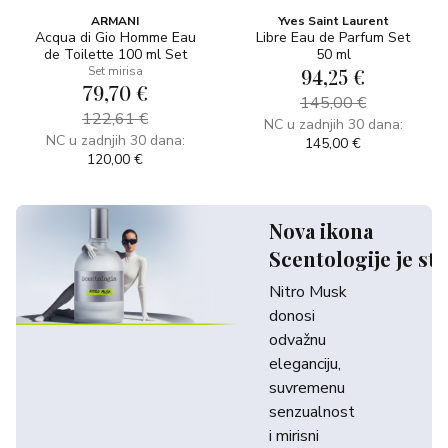
ARMANI
Yves Saint Laurent
Acqua di Gio Homme Eau
Libre Eau de Parfum Set
de Toilette 100 ml Set
50 ml
Set mirisa
94,25 €
79,70 €
145,00 €
122,61 €
NC u zadnjih 30 dana:
NC u zadnjih 30 dana:
145,00 €
120,00 €
Nova ikona
Scentologije je sti
Nitro Musk
donosi
odvažnu
eleganciju,
suvremenu
senzualnost
i mirisni