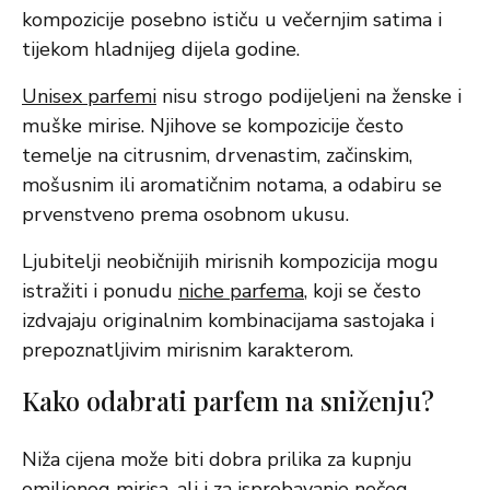
kompozicije posebno ističu u večernjim satima i
tijekom hladnijeg dijela godine.
Unisex parfemi
nisu strogo podijeljeni na ženske i
muške mirise. Njihove se kompozicije često
temelje na citrusnim, drvenastim, začinskim,
mošusnim ili aromatičnim notama, a odabiru se
prvenstveno prema osobnom ukusu.
Ljubitelji neobičnijih mirisnih kompozicija mogu
istražiti i ponudu
niche parfema
, koji se često
izdvajaju originalnim kombinacijama sastojaka i
prepoznatljivim mirisnim karakterom.
Kako odabrati parfem na sniženju?
Niža cijena može biti dobra prilika za kupnju
omiljenog mirisa, ali i za isprobavanje nečeg