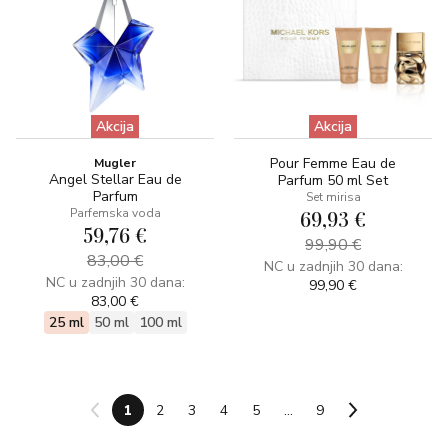
Akcija
Akcija
Pour Femme Eau de
Mugler
Angel Stellar Eau de
Parfum 50 ml Set
Parfum
Set mirisa
Parfemska voda
69,93 €
59,76 €
99,90 €
83,00 €
NC u zadnjih 30 dana:
NC u zadnjih 30 dana:
99,90 €
83,00 €
25 ml
50 ml
100 ml
1
2
3
4
5
...
9