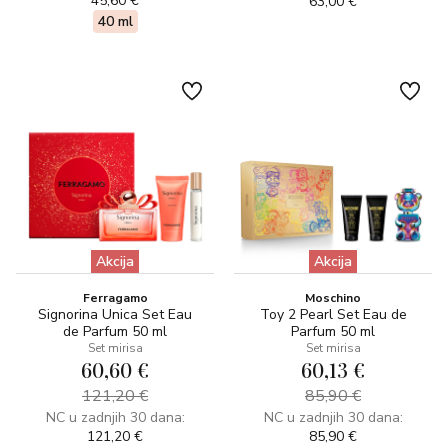
45,60 €
63,00 €
40 ml
Akcija
Akcija
Ferragamo
Moschino
Signorina Unica Set Eau
Toy 2 Pearl Set Eau de
de Parfum 50 ml
Parfum 50 ml
Set mirisa
Set mirisa
60,60 €
60,13 €
121,20 €
85,90 €
NC u zadnjih 30 dana:
NC u zadnjih 30 dana:
121,20 €
85,90 €