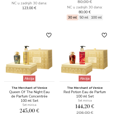
80,00 €
NC u zadnjih 30 dana:
NC u zadnjih 30 dana:
123,00 €
80,00 €
30 ml
50 ml
100 ml
Akcija
Akcija
The Merchant of Venice
The Merchant of Venice
Queen Of The Night Eau
Red Potion Eau de Parfum
de Parfum Concentrée
100 ml Set
100 ml Set
Set mirisa
144,20 €
Set mirisa
245,00 €
206,00 €