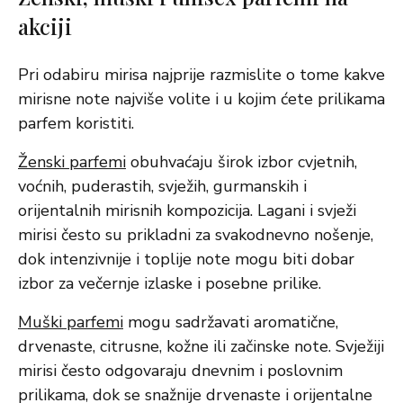
akciji
Pri odabiru mirisa najprije razmislite o tome kakve
mirisne note najviše volite i u kojim ćete prilikama
parfem koristiti.
Ženski parfemi
obuhvaćaju širok izbor cvjetnih,
voćnih, puderastih, svježih, gurmanskih i
orijentalnih mirisnih kompozicija. Lagani i svježi
mirisi često su prikladni za svakodnevno nošenje,
dok intenzivnije i toplije note mogu biti dobar
izbor za večernje izlaske i posebne prilike.
Muški parfemi
mogu sadržavati aromatične,
drvenaste, citrusne, kožne ili začinske note. Svježiji
mirisi često odgovaraju dnevnim i poslovnim
prilikama, dok se snažnije drvenaste i orijentalne