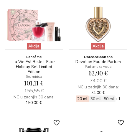
Akcija
Akcija
Lancôme
Dolce&Gabbana
La Vie Est Belle L’Elixir
Devotion Eau de Parfum
Holiday Set Limited
Parfemska voda
Edition
62,90 €
Set mirisa
74,00 €
101,11 €
NC u zadnjih 30 dana:
155,55 €
74,00 €
NC u zadnjih 30 dana:
20 ml
30 ml
50 ml
+1
150,00 €