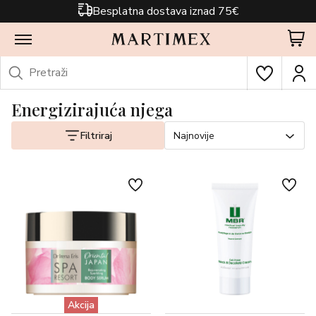
Besplatna dostava iznad 75€
Energizirajuća njega
Filtriraj
Najnovije
Akcija