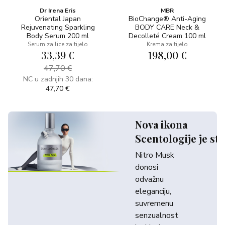
Dr Irena Eris
MBR
Oriental Japan
BioChange® Anti-Aging
Rejuvenating Sparkling
BODY CARE Neck &
Body Serum 200 ml
Decolleté Cream 100 ml
Serum za lice za tijelo
Krema za tijelo
33,39 €
198,00 €
47,70 €
NC u zadnjih 30 dana:
47,70 €
Nova ikona
Scentologije je sti
Nitro Musk
donosi
odvažnu
eleganciju,
suvremenu
senzualnost