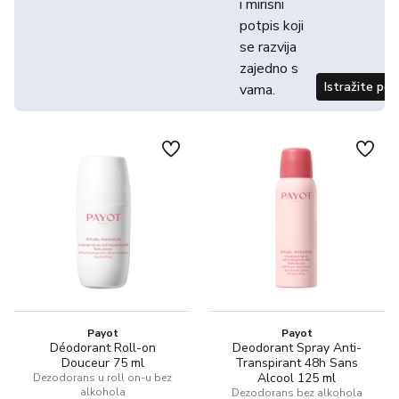
i mirisni
potpis koji
se razvija
zajedno s
Istražite po
vama.
Payot
Payot
Déodorant Roll-on
Deodorant Spray Anti-
Douceur 75 ml
Transpirant 48h Sans
Alcool 125 ml
Dezodorans u roll on-u bez
alkohola
Dezodorans bez alkohola