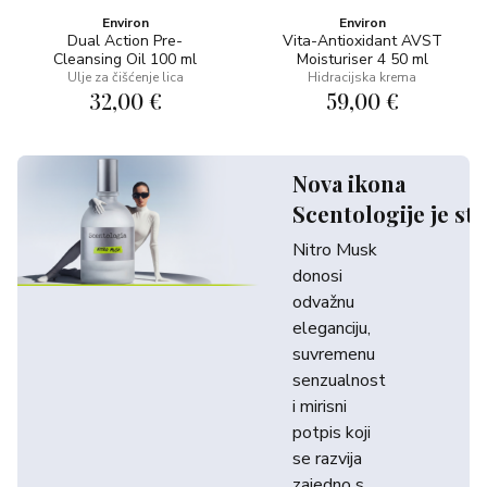
Environ
Environ
Dual Action Pre-
Vita-Antioxidant AVST
Cleansing Oil 100 ml
Moisturiser 4 50 ml
Ulje za čišćenje lica
Hidracijska krema
32,00 €
59,00 €
Nova ikona
Scentologije je sti
Nitro Musk
donosi
odvažnu
eleganciju,
suvremenu
senzualnost
i mirisni
potpis koji
se razvija
zajedno s