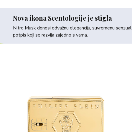
Nova ikona Scentologije je stigla
Nitro Musk donosi odvažnu eleganciju, suvremenu senzualno
potpis koji se razvija zajedno s vama.