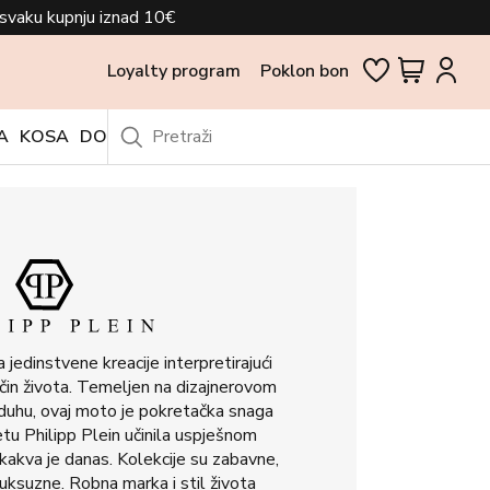
svaku kupnju iznad 10€
Loyalty program
Poklon bon
A
KOSA
DODACI
OUTLET
jedinstvene kreacije interpretirajući
čin života. Temeljen na dizajnerovom
duhu, ovaj moto je pokretačka snaga
etu Philipp Plein učinila uspješnom
va je danas. Kolekcije su zabavne,
luksuzne. Robna marka i stil života