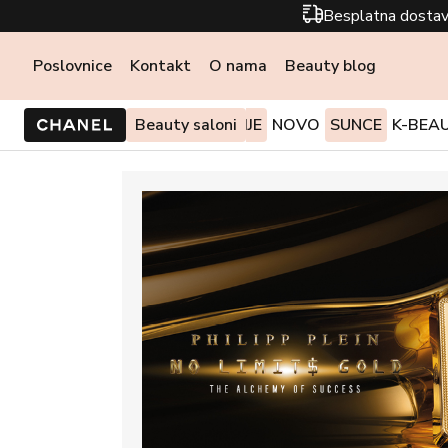
Besplatna dostav
Poslovnice
Kontakt
O nama
Beauty blog
PONUDE I AKCIJE
Beauty saloni
NOVO
SUNCE
K-BEA