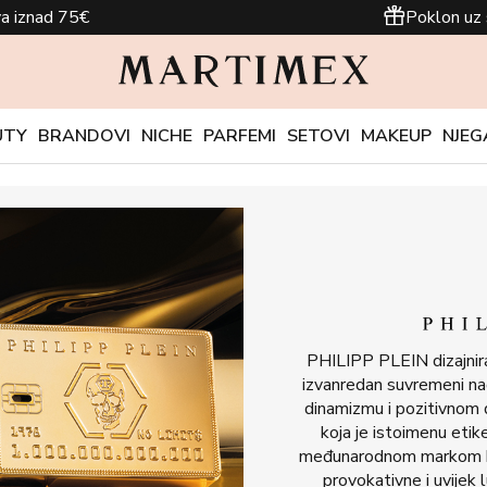
a iznad 75€
Poklon uz 
UTY
BRANDOVI
NICHE
PARFEMI
SETOVI
MAKEUP
NJEG
PHILIPP PLEIN dizajnira 
izvanredan suvremeni na
dinamizmu i pozitivnom 
koja je istoimenu etik
međunarodnom markom kak
provokativne i uvijek 