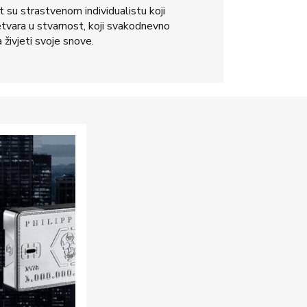
su strastvenom individualistu koji
etvara u stvarnost, koji svakodnevno
živjeti svoje snove.