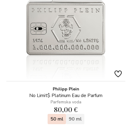
Philipp Plein
No Limit$ Platinum Eau de Parfum
Parfemska voda
80,00 €
50 ml
90 ml