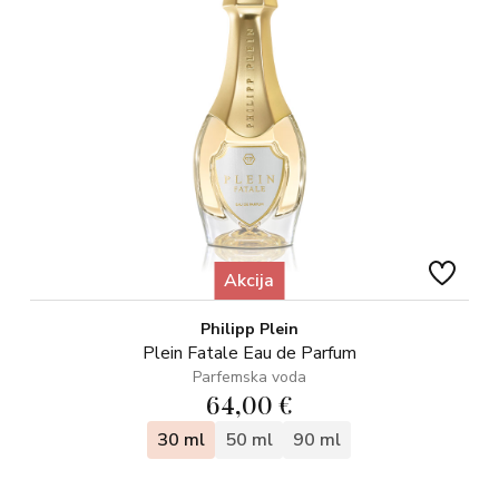
Akcija
Philipp Plein
Plein Fatale Eau de Parfum
Parfemska voda
64,00 €
30 ml
50 ml
90 ml