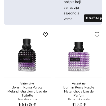
potpis koji
se razvija
zajedno s
Istražite po
vama.
Valentino
Valentino
Born in Roma Purple
Born in Roma Purple
Melancholia Uomo Eau de
Melancholia Eau de
Toilette
Parfum
Toaletna voda
Parfemska voda
100,65 €
91,50 €