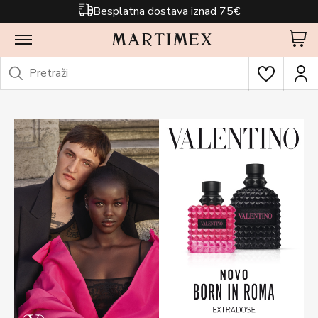
Besplatna dostava iznad 75€