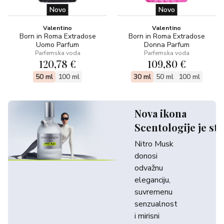
Novo
Novo
Valentino
Valentino
Born in Roma Extradose
Born in Roma Extradose
Uomo Parfum
Donna Parfum
Parfemska voda
Parfemska voda
120,78 €
109,80 €
50 ml
100 ml
30 ml
50 ml
100 ml
Nova ikona
Scentologije je sti
Nitro Musk
donosi
odvažnu
eleganciju,
suvremenu
senzualnost
i mirisni