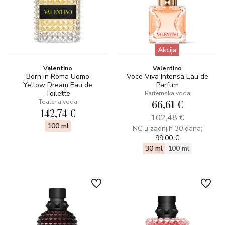
Akcija
Valentino
Valentino
Born in Roma Uomo
Voce Viva Intensa Eau de
Yellow Dream Eau de
Parfum
Toilette
Parfemska voda
66,61 €
Toalena voda
142,74 €
102,48 €
100 ml
NC u zadnjih 30 dana:
99,00 €
30 ml
100 ml