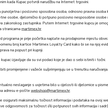
nim kada Kupac potvrdi narudžbu na Internet trgovini.
 punoljetna i poslovno sposobna osoba, odnosno pravna osoba k
etne osobe, djelomično ili potpuno poslovno nesposobne osobe m
va zakonskog zastupnika. Putem Internet trgovine kupcu je omog
na stranicama
martimex.hr
.
 programa je prije početka naplate na prodajnome mjestu obvezan
pomenu broj kartice Martimex Loyalty Card kako bi se na njoj evid
prava na popust pri kupnji.
upac izjavljuje da su svi podaci koje je dao o sebi istiniti i točni.
i promijenjene i važeće su/primjenjuju se u trenutku naručivanja
ualno neslaganje s uvjetima bilo u cijelosti ili djelomice u pis
 na adresu e-pošte
webshop@martimex.hr
.
e osigurati maksimalnu točnost informacija i podataka na ovoj web 
ve odgovornosti za točnost i/ili potpunost svih informacija i sadrž