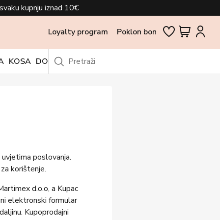
svaku kupnju iznad 10€
Loyalty program
Poklon bon
A
KOSA
DODACI
OUTLET
 uvjetima poslovanja.
za korištenje.
Martimex d.o.o, a Kupac
ni elektronski formular
aljinu. Kupoprodajni