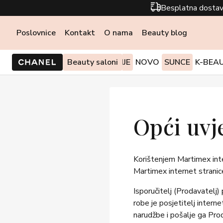
Besplatna dostav
Poslovnice
Kontakt
O nama
Beauty blog
PONUDE I AKCIJE
Beauty saloni
NOVO
SUNCE
K-BEA
Opći uvj
Korištenjem Martimex inte
Martimex internet stranic
Isporučitelj (Prodavatelj
robe je posjetitelj intern
narudžbe i pošalje ga Pro