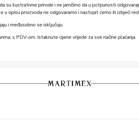
oda su ilustrativne prirode i ne jamčimo da u potpunosti odgovar
 u opisu proizvoda ne odgovaramo i nastojat ćemo ih izbjeći red
jaju i međusobno se isključuju.
urima, s PDV-om. Istaknute cijene vrijede za sve načine plaćanja.