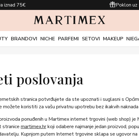
a iznad 75€
Poklon uz 
UTY
BRANDOVI
NICHE
PARFEMI
SETOVI
MAKEUP
NJEG
eti poslovanja
rnetskih stranica potvrđujete da ste upoznati i suglasni s Općim
e možete koristiti za vašu privatnu upotrebu bez ikakvih naknada 
) proizvoda ponuđenih u Martimex internet trgovini (web shop) je 
et stranice
martimex.hr
koji odabere najmanje jedan proizvod, popu
davatelju. Kupnjom putem Internet trgovine sklapa se ugovor na d