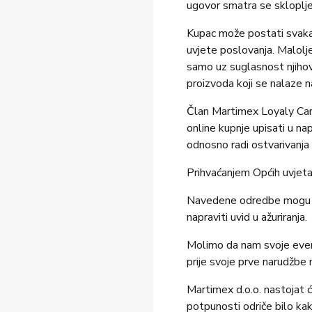
ugovor smatra se skloplje
Kupac može postati svaka
uvjete poslovanja. Malolj
samo uz suglasnost njiho
proizvoda koji se nalaze 
Član Martimex Loyaly Card
online kupnje upisati u na
odnosno radi ostvarivanja 
Prihvaćanjem Općih uvjeta k
Navedene odredbe mogu bit
napraviti uvid u ažuriranja.
Molimo da nam svoje event
prije svoje prve narudžbe
Martimex d.o.o. nastojat ć
potpunosti odriče bilo kak