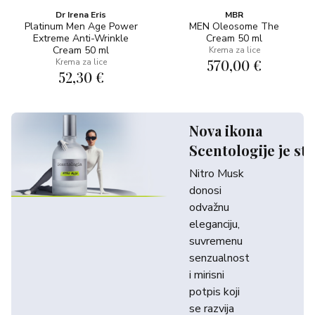
Dr Irena Eris
MBR
Platinum Men Age Power
MEN Oleosome The
Extreme Anti-Wrinkle
Cream 50 ml
Cream 50 ml
Krema za lice
570,00 €
Krema za lice
52,30 €
Nova ikona
Scentologije je sti
Nitro Musk
donosi
odvažnu
eleganciju,
suvremenu
senzualnost
i mirisni
potpis koji
se razvija