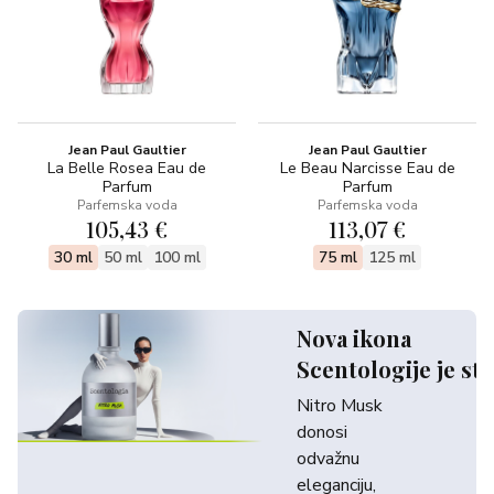
Jean Paul Gaultier
Jean Paul Gaultier
La Belle Rosea Eau de
Le Beau Narcisse Eau de
Parfum
Parfum
Parfemska voda
Parfemska voda
105,43 €
113,07 €
30 ml
50 ml
100 ml
75 ml
125 ml
Nova ikona
Scentologije je sti
Nitro Musk
donosi
odvažnu
eleganciju,