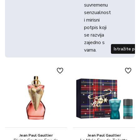
suvremenu
senzualnost
i mirisni
potpis koji
se razvija
zajedno s
Istražite po
vama.
Jean Paul Gaultier
Jean Paul Gaultier