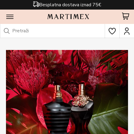
Besplatna dostava iznad 75€