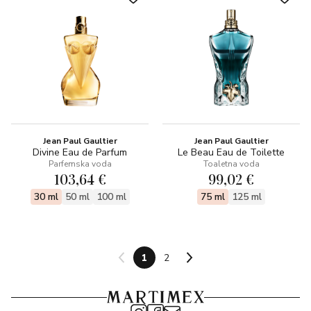
Jean Paul Gaultier
Jean Paul Gaultier
Divine Eau de Parfum
Le Beau Eau de Toilette
Parfemska voda
Toaletna voda
103,64 €
99,02 €
30 ml
50 ml
100 ml
75 ml
125 ml
1
2