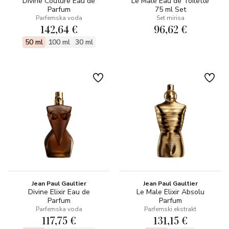
Divine Couture Eau de
Le Male Eau de Toilette
Parfum
75 ml Set
Parfemska voda
Set mirisa
142,64 €
96,62 €
50 ml
100 ml
30 ml
Jean Paul Gaultier
Jean Paul Gaultier
Divine Elixir Eau de
Le Male Elixir Absolu
Parfum
Parfum
Parfemska voda
Parfemski ekstrakt
117,75 €
131,15 €