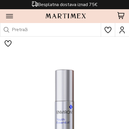
Besplatna dostava iznad 75€