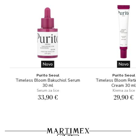
starenja.
3. Upotrebljavajte ujutro i navečer.
4. Potrošite najmanje dvije bočice prije prelaska na
sljedeći korak sustava Vitamin STEP-UP SYSTEM™.
Novo
Novo
Purito Seoul
Purito Seoul
Timeless Bloom Bakuchiol Serum
Timeless Bloom Reti
30 ml
Cream 30 ml
Serum za lice
Krema za lice
33,90 €
29,90 €