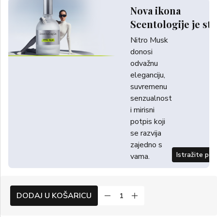
Nova ikona
Scentologije je sti
Nitro Musk
donosi
odvažnu
eleganciju,
suvremenu
senzualnost
i mirisni
potpis koji
se razvija
zajedno s
Istražite po
vama.
DODAJ U KOŠARICU