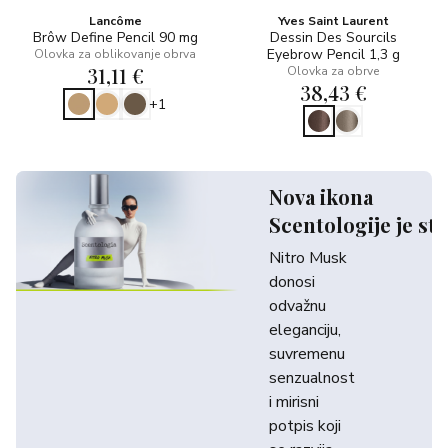
Lancôme
Yves Saint Laurent
Brôw Define Pencil 90 mg
Dessin Des Sourcils
Eyebrow Pencil 1,3 g
Olovka za oblikovanje obrva
31,11 €
Olovka za obrve
38,43 €
+1
Nova ikona
Scentologije je sti
Nitro Musk
donosi
odvažnu
eleganciju,
suvremenu
senzualnost
i mirisni
potpis koji