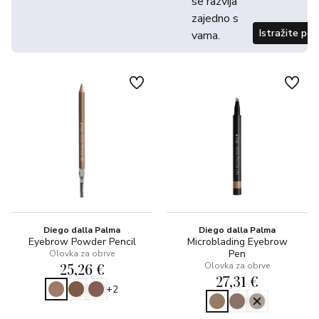
se razvija
zajedno s
Istražite po
vama.
Diego dalla Palma
Diego dalla Palma
Eyebrow Powder Pencil
Microblading Eyebrow
Pen
Olovka za obrve
25,26 €
Olovka za obrve
27,31 €
+2