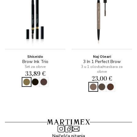
Shiseido
Naj Oleari
Brow Ink Trio
3 In 1 Perfect Brow
Set za obrve
3 u 1 olovka/maskara za
33,89 €
obrve
23,00 €
Najčešća pitanja