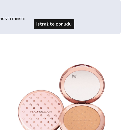
st i mirisni
Istražite ponudu