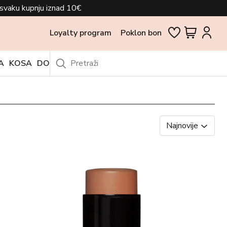
svaku kupnju iznad 10€
Loyalty program
Poklon bon
A
KOSA
DODACI
OUTLET
Najnovije