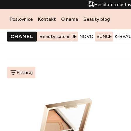
Besplatna dostav
Poslovnice
Kontakt
O nama
Beauty blog
PONUDE I AKCIJE
Beauty saloni
NOVO
SUNCE
K-BEA
Filtriraj