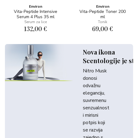
Environ
Environ
Vita-Peptide Intensive
Vita-Peptide Toner 200
Serum 4 Plus 35 ml
ml
Serum za lice
Tonik
132,00 €
69,00 €
Nova ikona
Scentologije je sti
Nitro Musk
donosi
odvažnu
eleganciju,
suvremenu
senzualnost
i mirisni
potpis koji
se razvija
zajedno s