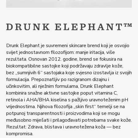
Drunk
Ele
phant je suvremeni skincare brend koji je osvojio
svijet jednostavnom filozofijom: manje iritacija, više
rezultata. Osnovan 2012. godine, brend se fokusira na
biokompatibilne sastojke koji podržavaju zdravlje kože,
bez „sumnjivih 6“ sastojaka koje svjesno izostavlja iz svojih
formulacija. Prepoznatljiv po razigranom dizajnu i
učinkovitim, ali nježnim formulama,
Drunk
Ele
phant
kombinira snažne aktivne sastojke poput vitamina C,
retinola i AHA/BHA kiselina s pažljivo uravnoteženim pH
vrijednostima. Njihova filozofija „skin first“ temelji se na
potpunoj transparentnosti i proizvodima koji se mogu
međusobno miješati i prilagođavati potrebama svake kože.
Rezultat: Zdrava, blistava i uravnotežena koža — bez
kompromisa.