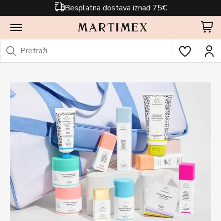
Besplatna dostava iznad 75€