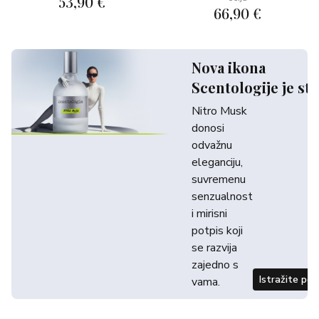
53,90 €
66,90 €
Nova ikona
Scentologije je sti
Nitro Musk
donosi
odvažnu
eleganciju,
suvremenu
senzualnost
i mirisni
potpis koji
se razvija
zajedno s
Istražite po
vama.