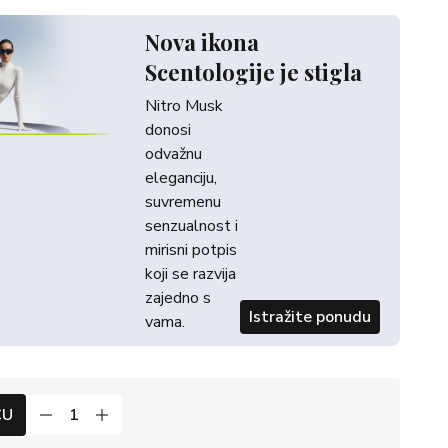
Nova ikona
Scentologije je stigla
Nitro Musk
donosi
odvažnu
eleganciju,
suvremenu
senzualnost i
mirisni potpis
koji se razvija
zajedno s
Istražite ponudu
vama.
CU