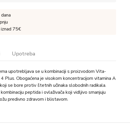
 dana
pnju
 iznad 75€
i
Upotreba
rema upotrebljava se u kombinaciji s proizvodom Vita-
 4 Plus. Obogaćena je visokom koncentracijom vitamina A
 koji se bore protiv štetnih učinaka slobodnih radikala.
kombinaciju peptida i ovlaživača koji vidljivo smanjuju
kožu predivno zdravom i blistavom.