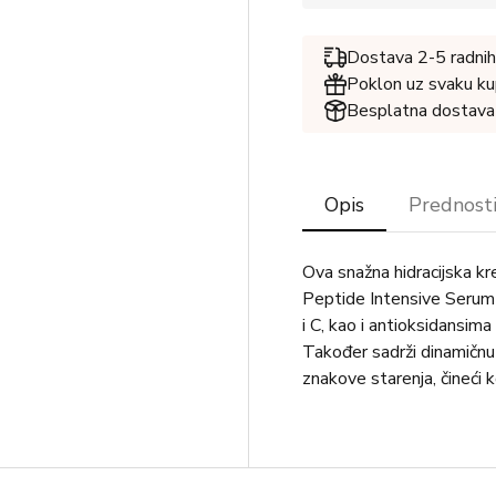
Dostava 2-5 radnih
Poklon uz svaku ku
Besplatna dostava
Opis
Prednost
Ova snažna hidracijska k
Peptide Intensive Serum
i C, kao i antioksidansima
Također sadrži dinamičnu 
znakove starenja, čineći 