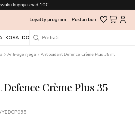
svaku kupnju iznad 10€
Loyalty program
Poklon bon
A
KOSA
DODACI
OUTLET
ca
Anti-age njega
Antioxidant Defence Crème Plus 35 ml
t Defence Crème Plus 35
G/YEDCP035