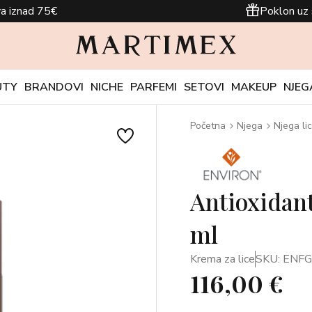
a iznad 75€
Poklon uz 
UTY
BRANDOVI
NICHE
PARFEMI
SETOVI
MAKEUP
NJEG
Početna
Njega
Njega li
Antioxidan
ml
Krema za lice
SKU: ENF
116,00 €