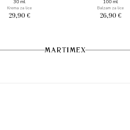
30 ml
100 ml
Krema za lice
Balzam za lice
29,90 €
26,90 €