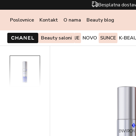
Besplatna dostav
Poslovnice
Kontakt
O nama
Beauty blog
PONUDE I AKCIJE
Beauty saloni
NOVO
SUNCE
K-BEA