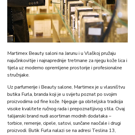
Martimex Beauty saloni na Jarunu i u Vlaškoj pružaju
najučinkovitije i najnaprednije tretmane za njegu kože lica i
tijela uz moderno opremljene prostorije i profesionalne
stručnjake.
Uz parfumerije i Beauty salone, Martimex je u vlasništvu
butika Furla, branda koji je u svijetu poznat po svojim
proizvodima od fine kože. Njeguje ga obiteljska tradicija
visoke kvalitete ručnog rada i prepoznatljivog stila. Ovaj
talijanski brand nudi asortiman modnih dodataka –
torbice, remenje, cipele, satovi, sunčane naočale i drugi
proizvodi. Butik Furla nalazi se na adresi Teslina 13,