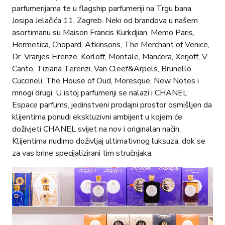
parfumerijama te u flagship parfumeriji na Trgu bana
Josipa Jelačića 11, Zagreb. Neki od brandova u našem
asortimanu su Maison Francis Kurkdjian, Memo Paris,
Hermetica, Chopard, Atkinsons, The Merchant of Venice,
Dr. Vranjes Firenze, Korloff, Montale, Mancera, Xerjoff, V
Canto, Tiziana Terenzi, Van Cleef&Arpels, Brunello
Cuccineli, The House of Oud, Moresque, New Notes i
mnogi drugi. U istoj parfumeriji se nalazi i CHANEL
Espace parfums, jedinstveni prodajni prostor osmišljen da
klijentima ponudi ekskluzivni ambijent u kojem će
doživjeti CHANEL svijet na nov i originalan način.
Klijentima nudimo doživljaj ultimativnog luksuza, dok se
za vas brine specijalizirani tim stručnjaka.