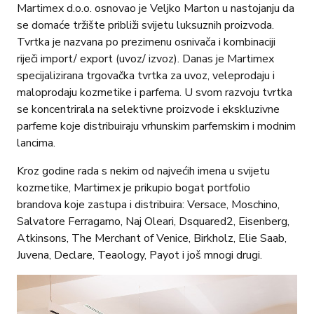
Martimex d.o.o. osnovao je Veljko Marton u nastojanju da
se domaće tržište približi svijetu luksuznih proizvoda.
Tvrtka je nazvana po prezimenu osnivača i kombinaciji
riječi import/ export (uvoz/ izvoz). Danas je Martimex
specijalizirana trgovačka tvrtka za uvoz, veleprodaju i
maloprodaju kozmetike i parfema. U svom razvoju tvrtka
se koncentrirala na selektivne proizvode i ekskluzivne
parfeme koje distribuiraju vrhunskim parfemskim i modnim
lancima.
Kroz godine rada s nekim od najvećih imena u svijetu
kozmetike, Martimex je prikupio bogat portfolio
brandova koje zastupa i distribuira: Versace, Moschino,
Salvatore Ferragamo, Naj Oleari, Dsquared2, Eisenberg,
Atkinsons, The Merchant of Venice, Birkholz, Elie Saab,
Juvena, Declare, Teaology, Payot i još mnogi drugi.