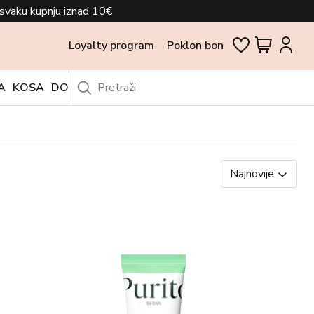
svaku kupnju iznad 10€
Loyalty program
Poklon bon
A
KOSA
DODACI
OUTLET
Najnovije