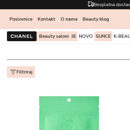
Besplatna dostav
Poslovnice
Kontakt
O nama
Beauty blog
PONUDE I AKCIJE
Beauty saloni
NOVO
SUNCE
K-BEA
Filtriraj