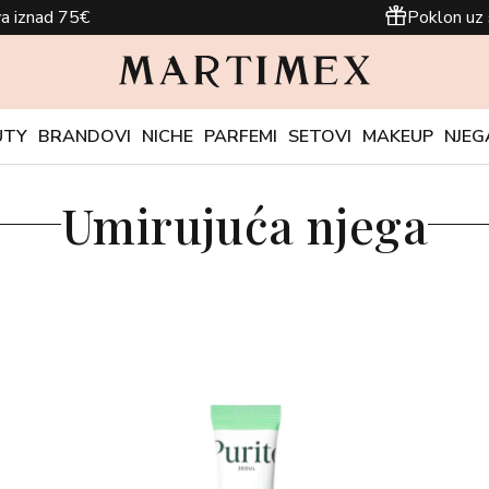
a iznad 75€
Poklon uz 
UTY
BRANDOVI
NICHE
PARFEMI
SETOVI
MAKEUP
NJEG
Umirujuća njega