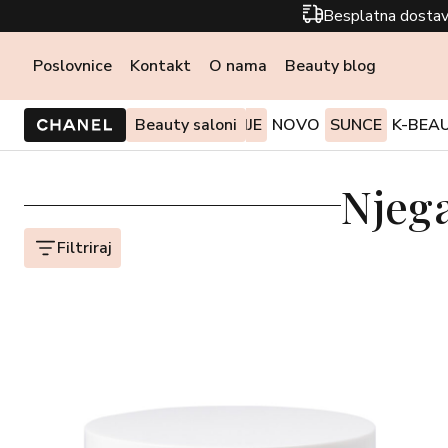
Besplatna dostav
Poslovnice
Kontakt
O nama
Beauty blog
PONUDE I AKCIJE
Beauty saloni
NOVO
SUNCE
K-BEA
Njega
Filtriraj