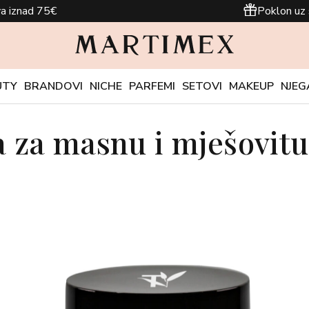
a iznad 75€
Poklon uz 
UTY
BRANDOVI
NICHE
PARFEMI
SETOVI
MAKEUP
NJEG
 za masnu i mješovit