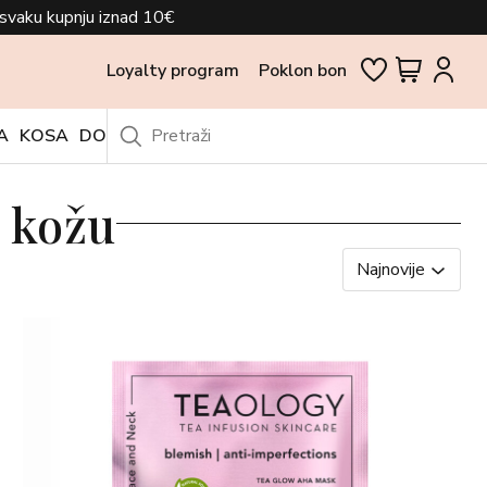
svaku kupnju iznad 10€
Loyalty program
Poklon bon
A
KOSA
DODACI
OUTLET
u kožu
Najnovije