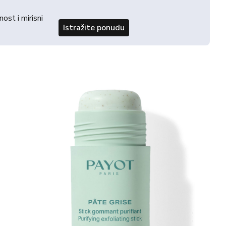
st i mirisni
Istražite ponudu