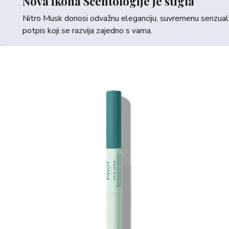
Nova ikona Scentologije je stigla
Nitro Musk donosi odvažnu eleganciju, suvremenu senzualno
potpis koji se razvija zajedno s vama.