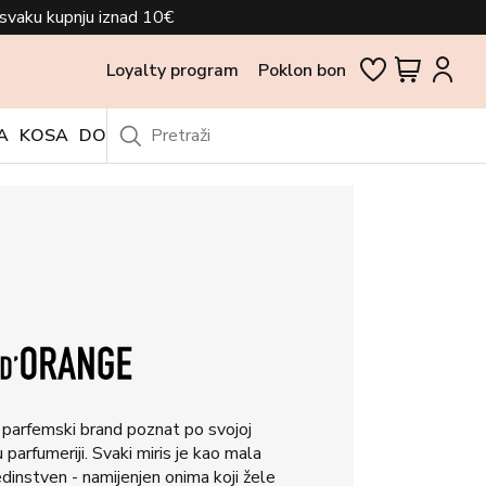
svaku kupnju iznad 10€
Loyalty program
Poklon bon
A
KOSA
DODACI
OUTLET
e parfemski brand poznat po svojoj
parfumeriji. Svaki miris je kao mala
edinstven - namijenjen onima koji žele