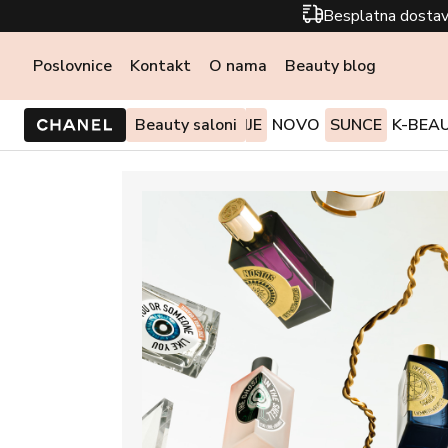
Besplatna dostav
Poslovnice
Kontakt
O nama
Beauty blog
PONUDE I AKCIJE
Beauty saloni
NOVO
SUNCE
K-BEA