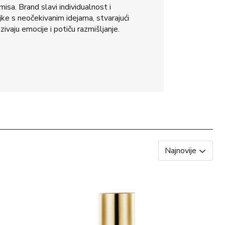
isa. Brand slavi individualnost i
jke s neočekivanim idejama, stvarajući
ivaju emocije i potiču razmišljanje.
Najnovije