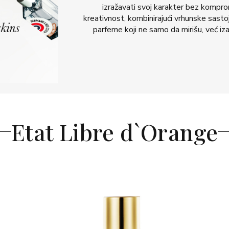
izražavati svoj karakter bez komprom
kreativnost, kombinirajući vrhunske sasto
parfeme koji ne samo da mirišu, već izaz
Etat Libre d`Orange