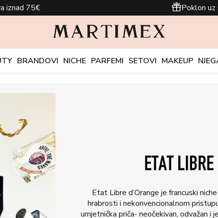
a iznad 75€
Poklon uz 
UTY
BRANDOVI
NICHE
PARFEMI
SETOVI
MAKEUP
NJEG
Etat Libre d’Orange je francuski nich
hrabrosti i nekonvencionalnom pristupu 
umjetnička priča- neočekivan, odvažan i j