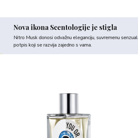
Nova ikona Scentologije je stigla
Nitro Musk donosi odvažnu eleganciju, suvremenu senzualno
potpis koji se razvija zajedno s vama.