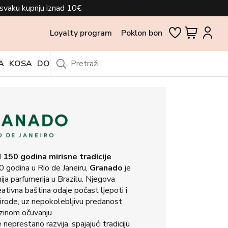
svaku kupnju iznad 10€
Loyalty program
Poklon bon
A
KOSA
DODACI
OUTLET
 150 godina mirisne tradicije
0 godina u Rio de Janeiru,
Granado
je
žnija parfumerija u Brazilu. Njegova
eativna baština odaje počast ljepoti i
irode, uz nepokolebljivu predanost
zinom očuvanju.
 neprestano razvija, spajajući tradiciju