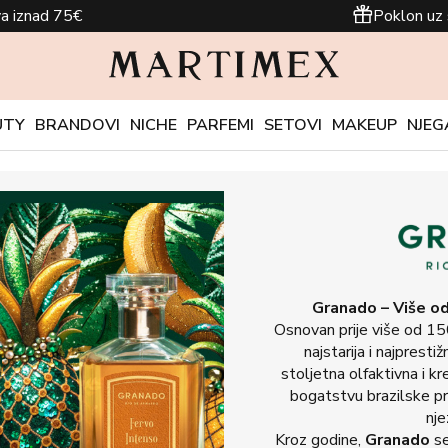
a iznad 75€
Poklon uz 
UTY
BRANDOVI
NICHE
PARFEMI
SETOVI
MAKEUP
NJEG
Granado
– Više od
Osnovan prije više od 15
najstarija i najpresti
stoljetna olfaktivna i kr
bogatstvu brazilske pr
nje
Kroz godine,
Granado
se