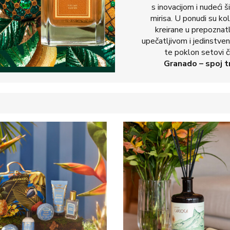
s inovacijom i nudeći š
mirisa. U ponudi su ko
kreirane u prepoznat
upečatljivom i jedinstve
te poklon setovi čij
Granado
– spoj tr