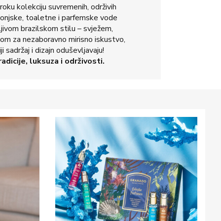
iroku kolekciju suvremenih, održivih
lonjske, toaletne i parfemske vode
ljivom brazilskom
stilu – svježem,
nom za nezaboravno mirisno iskustvo,
i sadržaj i dizajn oduševljavaju!
adicije, luksuza i održivosti.