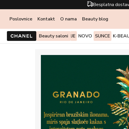
Besplatna dostav
Poslovnice
Kontakt
O nama
Beauty blog
PONUDE I AKCIJE
Beauty saloni
NOVO
SUNCE
K-BEA