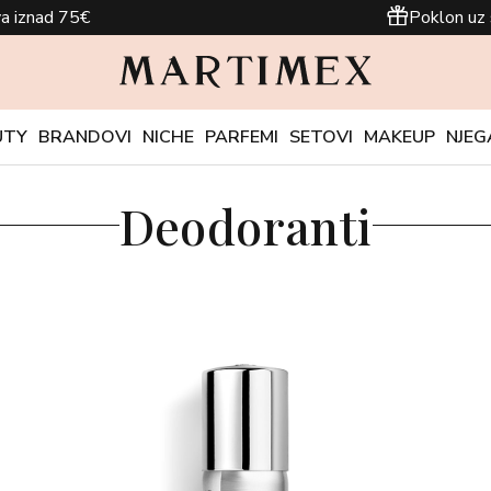
a iznad 75€
Poklon uz 
UTY
BRANDOVI
NICHE
PARFEMI
SETOVI
MAKEUP
NJEG
Deodoranti