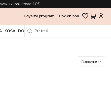
svaku kupnju iznad 10€
Loyalty program
Poklon bon
A
KOSA
DODACI
OUTLET
Najnovije