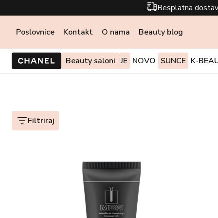
Besplatna dostav
Poslovnice
Kontakt
O nama
Beauty blog
PONUDE I AKCIJE
Beauty saloni
NOVO
SUNCE
K-BEA
Filtriraj