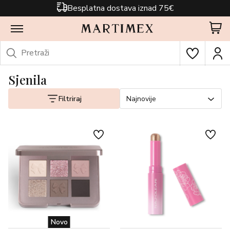
Besplatna dostava iznad 75€
Sjenila
Filtriraj
Najnovije
Novo