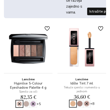
se razvija
zajedno s
Istražite po
vama.
Lancôme
Lancôme
Hypnôse 5-Colour
Idôle Tint 7 ml
Eyeshadow Palette 4 g
Tekuće sjenilo i rumenilo u
jednom
Sjenilo za oči
36,60 €
82,35 €
+8
+5