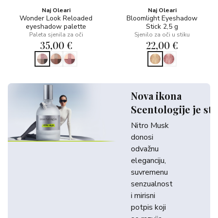
Naj Oleari
Naj Oleari
Wonder Look Reloaded
Bloomlight Eyeshadow
eyeshadow palette
Stick 2,5 g
Paleta sjenila za oči
Sjenilo za oči u stiku
35,00 €
22,00 €
Nova ikona
Scentologije je sti
Nitro Musk
donosi
odvažnu
eleganciju,
suvremenu
senzualnost
i mirisni
potpis koji