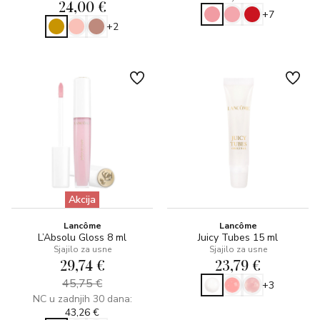
24,00 €
+7
+2
Akcija
Lancôme
Lancôme
L’Absolu Gloss 8 ml
Juicy Tubes 15 ml
Sjajilo za usne
Sjajilo za usne
29,74 €
23,79 €
45,75 €
+3
NC u zadnjih 30 dana:
43,26 €