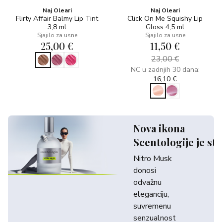
Naj Oleari
Naj Oleari
Flirty Affair Balmy Lip Tint
Click On Me Squishy Lip
3,8 ml
Gloss 4,5 ml
Sjajilo za usne
Sjajilo za usne
25,00 €
11,50 €
23,00 €
NC u zadnjih 30 dana:
16,10 €
Nova ikona
Scentologije je sti
Nitro Musk
donosi
odvažnu
eleganciju,
suvremenu
senzualnost