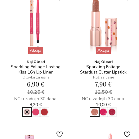
Akcija
Akcija
Naj Oleari
Naj Oleari
Sparkling Foliage Lasting
Sparkling Foliage
Kiss 16h Lip Liner
Stardust Glitter Lipstick
Olovka za usne
Ruž za usne
6,90 €
7,90 €
10,25 €
12,50 €
NC u zadnjih 30 dana:
NC u zadnjih 30 dana:
8,20 €
10,00 €