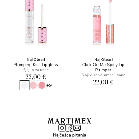
Naj Oleari
Naj Oleari
Plumping Kiss Lipgloss
Click On Me Spicy Lip
Plumper
Sjajilo za usne
22,00 €
Sjajilo za volumen usana
22,00 €
+9
Najčešća pitanja