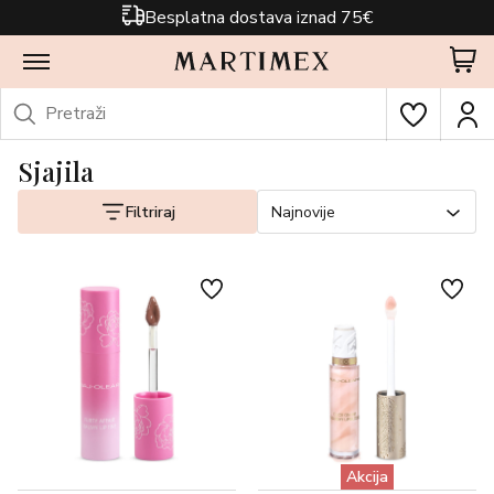
Besplatna dostava iznad 75€
Sjajila
Filtriraj
Najnovije
Akcija