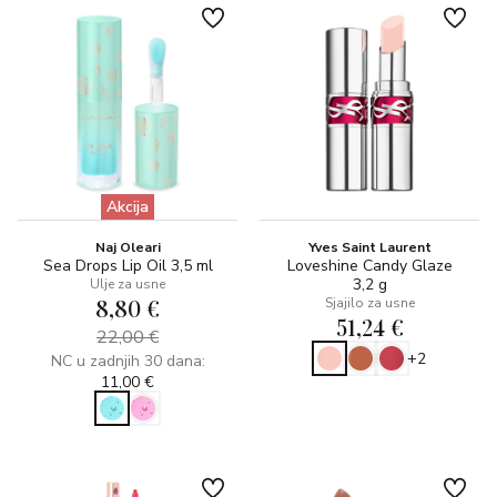
Akcija
Naj Oleari
Yves Saint Laurent
Sea Drops Lip Oil 3,5 ml
Loveshine Candy Glaze
3,2 g
Ulje za usne
8,80 €
Sjajilo za usne
51,24 €
22,00 €
+2
NC u zadnjih 30 dana:
11,00 €