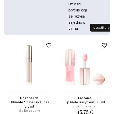
i mirisni
potpis koji
se razvija
zajedno s
Istražite po
vama.
Dr Irena Eris
Lancôme
Ultimate Shine Lip Gloss
Lip Idôle Juicytreat 8,5 ml
3.5 ml
Sjajilo za usne
45,75 €
Sjajilo za usne