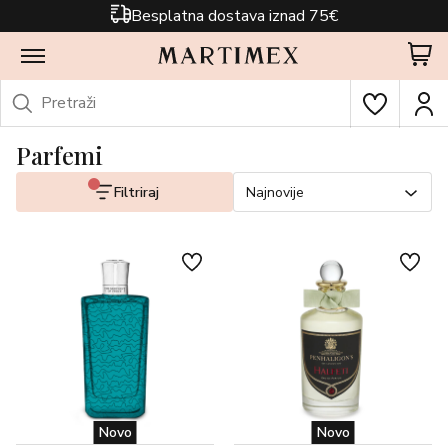
Besplatna dostava iznad 75€
Parfemi
Filtriraj
Najnovije
Novo
Novo