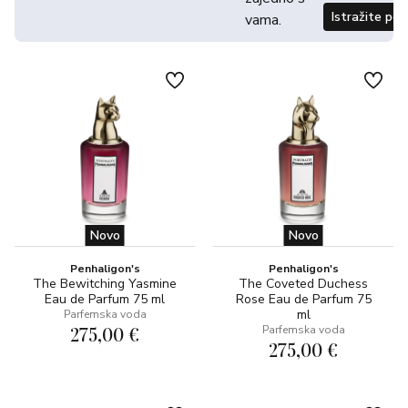
Istražite po
vama.
Novo
Novo
Penhaligon's
Penhaligon's
The Bewitching Yasmine
The Coveted Duchess
Eau de Parfum 75 ml
Rose Eau de Parfum 75
ml
Parfemska voda
275,00 €
Parfemska voda
275,00 €