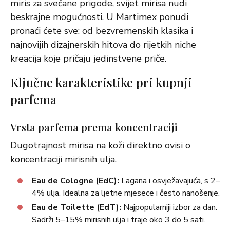
miris za svečane prigode, svijet mirisa nudi
beskrajne mogućnosti. U Martimex ponudi
pronaći ćete sve: od bezvremenskih klasika i
najnovijih dizajnerskih hitova do rijetkih niche
kreacija koje pričaju jedinstvene priče.
Ključne karakteristike pri kupnji
parfema
Vrsta parfema prema koncentraciji
Dugotrajnost mirisa na koži direktno ovisi o
koncentraciji mirisnih ulja.
Eau de Cologne (EdC):
Lagana i osvježavajuća, s 2–
4% ulja. Idealna za ljetne mjesece i često nanošenje.
Eau de Toilette (EdT):
Najpopularniji izbor za dan.
Sadrži 5–15% mirisnih ulja i traje oko 3 do 5 sati.