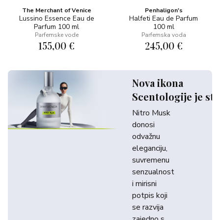
The Merchant of Venice
Penhaligon's
Lussino Essence Eau de
Halfeti Eau de Parfum
Parfum 100 ml
100 ml
Parfemske vode
Parfemska voda
155,00 €
245,00 €
Nova ikona
Scentologije je sti
Nitro Musk
donosi
odvažnu
eleganciju,
suvremenu
senzualnost
i mirisni
potpis koji
se razvija
zajedno s