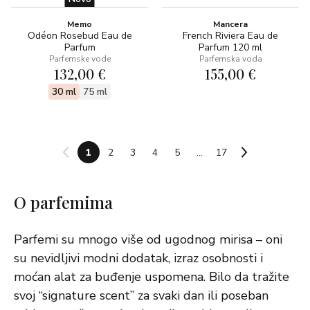
Memo
Mancera
Odéon Rosebud Eau de
French Riviera Eau de
Parfum
Parfum 120 ml
Parfemske vode
Parfemska voda
132,00 €
155,00 €
30 ml
75 ml
1
2
3
4
5
...
17
O parfemima
Parfemi su mnogo više od ugodnog mirisa – oni
su nevidljivi modni dodatak, izraz osobnosti i
moćan alat za buđenje uspomena. Bilo da tražite
svoj “signature scent” za svaki dan ili poseban