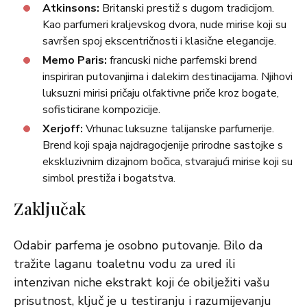
Atkinsons:
Britanski prestiž s dugom tradicijom.
Kao parfumeri kraljevskog dvora, nude mirise koji su
savršen spoj ekscentričnosti i klasične elegancije.
Memo Paris:
francuski niche parfemski brend
inspiriran putovanjima i dalekim destinacijama. Njihovi
luksuzni mirisi pričaju olfaktivne priče kroz bogate,
sofisticirane kompozicije.
Xerjoff:
Vrhunac luksuzne talijanske parfumerije.
Brend koji spaja najdragocjenije prirodne sastojke s
ekskluzivnim dizajnom bočica, stvarajući mirise koji su
simbol prestiža i bogatstva.
Zaključak
Odabir parfema je osobno putovanje. Bilo da
tražite laganu toaletnu vodu za ured ili
intenzivan niche ekstrakt koji će obilježiti vašu
prisutnost, ključ je u testiranju i razumijevanju