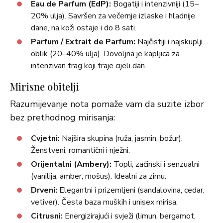
Eau de Parfum (EdP):
Bogatiji i intenzivniji (15–
20% ulja). Savršen za večernje izlaske i hladnije
dane, na koži ostaje i do 8 sati.
Parfum / Extrait de Parfum:
Najčistiji i najskuplji
oblik (20–40% ulja). Dovoljna je kapljica za
intenzivan trag koji traje cijeli dan.
Mirisne obitelji
Razumijevanje nota pomaže vam da suzite izbor
bez prethodnog mirisanja:
Cvjetni:
Najšira skupina (ruža, jasmin, božur).
Ženstveni, romantični i nježni.
Orijentalni (Ambery):
Topli, začinski i senzualni
(vanilija, amber, mošus). Idealni za zimu.
Drveni:
Elegantni i prizemljeni (sandalovina, cedar,
vetiver). Česta baza muških i unisex mirisa.
Citrusni:
Energizirajući i svježi (limun, bergamot,