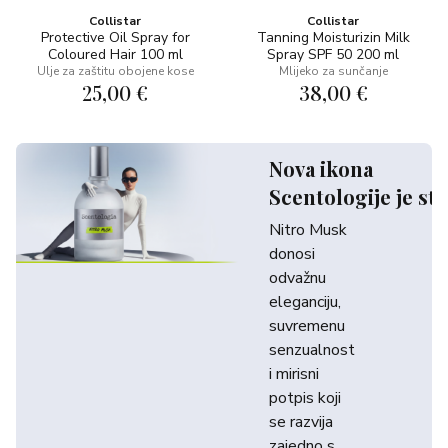
Collistar
Collistar
Protective Oil Spray for
Tanning Moisturizin Milk
Coloured Hair 100 ml
Spray SPF 50 200 ml
Ulje za zaštitu obojene kose
Mlijeko za sunčanje
25,00 €
38,00 €
Nova ikona
Scentologije je sti
Nitro Musk
donosi
odvažnu
eleganciju,
suvremenu
senzualnost
i mirisni
potpis koji
se razvija
zajedno s