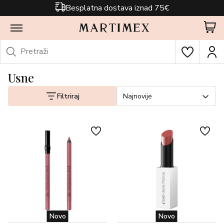
Besplatna dostava iznad 75€
Usne
Filtriraj
Najnovije
Novo
Novo