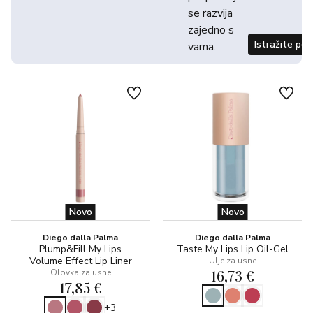
se razvija
zajedno s
Istražite po
vama.
Novo
Novo
Diego dalla Palma
Diego dalla Palma
Plump&Fill My Lips
Taste My Lips Lip Oil-Gel
Volume Effect Lip Liner
Ulje za usne
16,73 €
Olovka za usne
17,85 €
+3