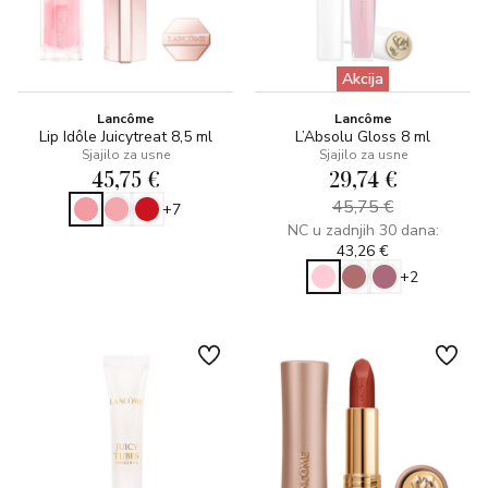
Akcija
Lancôme
Lancôme
Lip Idôle Juicytreat 8,5 ml
L’Absolu Gloss 8 ml
Sjajilo za usne
Sjajilo za usne
45,75 €
29,74 €
45,75 €
+7
NC u zadnjih 30 dana:
43,26 €
+2