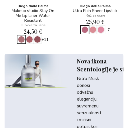
Diego dalla Palma
Diego dalla Palma
Makeup studio Stay On
Ultra Rich Sheer Lipstick
Me Lip Liner Water
Ruž za usne
Resistant
25,90 €
Olovka za usne
+7
24,50 €
+11
Nova ikona
Scentologije je sti
Nitro Musk
donosi
odvažnu
eleganciju,
suvremenu
senzualnost
i mirisni
potpis koji