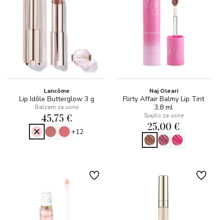
Lancôme
Naj Oleari
Lip Idôle Butterglow 3 g
Flirty Affair Balmy Lip Tint
3,8 ml
Balzam za usne
45,75 €
Sjajilo za usne
25,00 €
+12