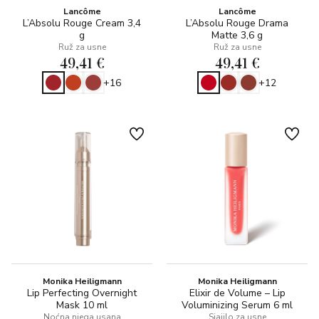
Lancôme
Lancôme
L’Absolu Rouge Cream 3,4
L’Absolu Rouge Drama
g
Matte 3,6 g
Ruž za usne
Ruž za usne
49,41 €
49,41 €
+16
+12
Monika Heiligmann
Monika Heiligmann
Lip Perfecting Overnight
Elixir de Volume – Lip
Mask 10 ml
Voluminizing Serum 6 ml
Noćna njega usana
Sjajilo za usne