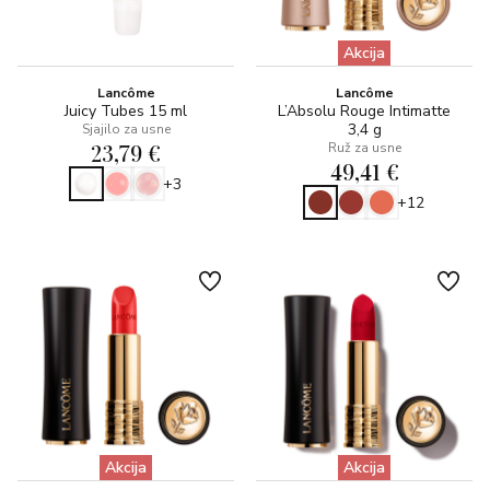
Akcija
Lancôme
Lancôme
Juicy Tubes 15 ml
L’Absolu Rouge Intimatte
3,4 g
Sjajilo za usne
23,79 €
Ruž za usne
49,41 €
+3
+12
Akcija
Akcija