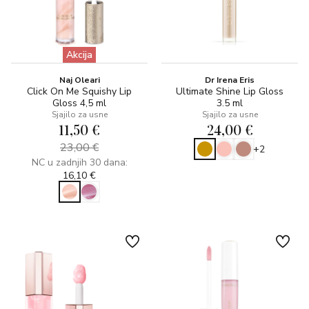
Akcija
Naj Oleari
Dr Irena Eris
Click On Me Squishy Lip
Ultimate Shine Lip Gloss
Gloss 4,5 ml
3.5 ml
Sjajilo za usne
Sjajilo za usne
11,50 €
24,00 €
23,00 €
+2
NC u zadnjih 30 dana:
16,10 €