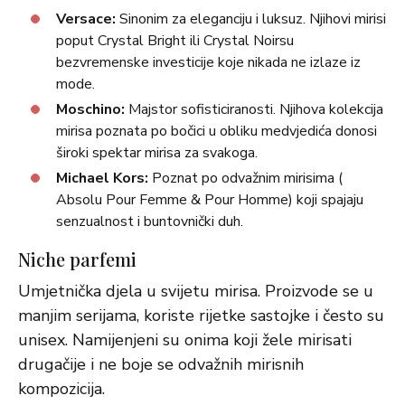
Versace:
Sinonim za eleganciju i luksuz. Njihovi mirisi
poput Crystal Bright ili Crystal Noirsu
bezvremenske investicije koje nikada ne izlaze iz
mode.
Moschino:
Majstor sofisticiranosti. Njihova kolekcija
mirisa poznata po bočici u obliku medvjedića donosi
široki spektar mirisa za svakoga.
Michael Kors:
Poznat po odvažnim mirisima (
Absolu Pour Femme & Pour Homme) koji spajaju
senzualnost i buntovnički duh.
Niche parfemi
Umjetnička djela u svijetu mirisa. Proizvode se u
manjim serijama, koriste rijetke sastojke i često su
unisex. Namijenjeni su onima koji žele mirisati
drugačije i ne boje se odvažnih mirisnih
kompozicija.