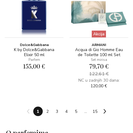
Akcija
Dolce&Gabbana
ARMANI
K by Dolce&Gabbana
Acqua di Gio Homme Eau
Elixir 50 ml
de Toilette 100 ml Set
Parfem
Set mirisa
155,00 €
79,70 €
122,61 €
NC u zadnjih 30 dana:
120,00 €
1
2
3
4
5
...
15
O parfemima