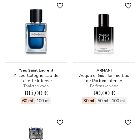
Yves Saint Laurent
ARMANI
Y Iced Cologne Eau de
Acqua di Giò Homme Eau
Toilette Intense
de Parfum Intense
Toaletna voda
Parfemska voda
105,00 €
90,00 €
60 ml
100 ml
30 ml
50 ml
100 ml