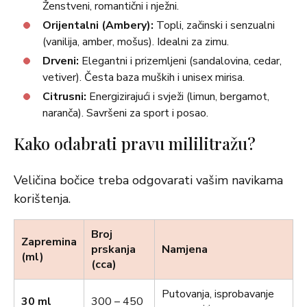
Ženstveni, romantični i nježni.
Orijentalni (Ambery):
Topli, začinski i senzualni
(vanilija, amber, mošus). Idealni za zimu.
Drveni:
Elegantni i prizemljeni (sandalovina, cedar,
vetiver). Česta baza muških i unisex mirisa.
Citrusni:
Energizirajući i svježi (limun, bergamot,
naranča). Savršeni za sport i posao.
Kako odabrati pravu mililitražu?
Veličina bočice treba odgovarati vašim navikama
korištenja.
Broj
Zapremina
prskanja
Namjena
(ml)
(cca)
Putovanja, isprobavanje
30 ml
300 – 450