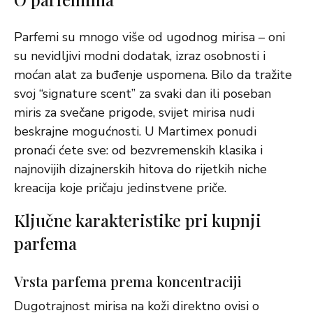
Parfemi su mnogo više od ugodnog mirisa – oni
su nevidljivi modni dodatak, izraz osobnosti i
moćan alat za buđenje uspomena. Bilo da tražite
svoj “signature scent” za svaki dan ili poseban
miris za svečane prigode, svijet mirisa nudi
beskrajne mogućnosti. U Martimex ponudi
pronaći ćete sve: od bezvremenskih klasika i
najnovijih dizajnerskih hitova do rijetkih niche
kreacija koje pričaju jedinstvene priče.
Ključne karakteristike pri kupnji
parfema
Vrsta parfema prema koncentraciji
Dugotrajnost mirisa na koži direktno ovisi o