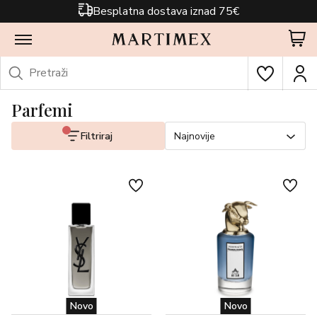
Besplatna dostava iznad 75€
Parfemi
Filtriraj
Najnovije
Novo
Novo