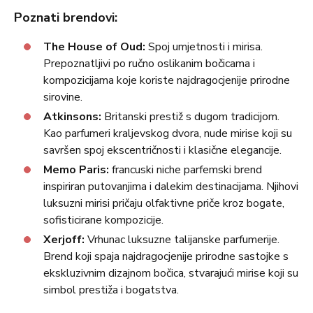
Poznati brendovi:
The House of Oud:
Spoj umjetnosti i mirisa.
Prepoznatljivi po ručno oslikanim bočicama i
kompozicijama koje koriste najdragocjenije prirodne
sirovine.
Atkinsons:
Britanski prestiž s dugom tradicijom.
Kao parfumeri kraljevskog dvora, nude mirise koji su
savršen spoj ekscentričnosti i klasične elegancije.
Memo Paris:
francuski niche parfemski brend
inspiriran putovanjima i dalekim destinacijama. Njihovi
luksuzni mirisi pričaju olfaktivne priče kroz bogate,
sofisticirane kompozicije.
Xerjoff:
Vrhunac luksuzne talijanske parfumerije.
Brend koji spaja najdragocjenije prirodne sastojke s
ekskluzivnim dizajnom bočica, stvarajući mirise koji su
simbol prestiža i bogatstva.