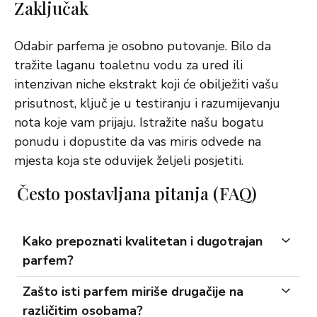
Zaključak
Odabir parfema je osobno putovanje. Bilo da
tražite laganu toaletnu vodu za ured ili
intenzivan niche ekstrakt koji će obilježiti vašu
prisutnost, ključ je u testiranju i razumijevanju
nota koje vam prijaju. Istražite našu bogatu
ponudu i dopustite da vas miris odvede na
mjesta koja ste oduvijek željeli posjetiti.
Često postavljana pitanja (FAQ)
Kako prepoznati kvalitetan i dugotrajan
parfem?
Zašto isti parfem miriše drugačije na
različitim osobama?