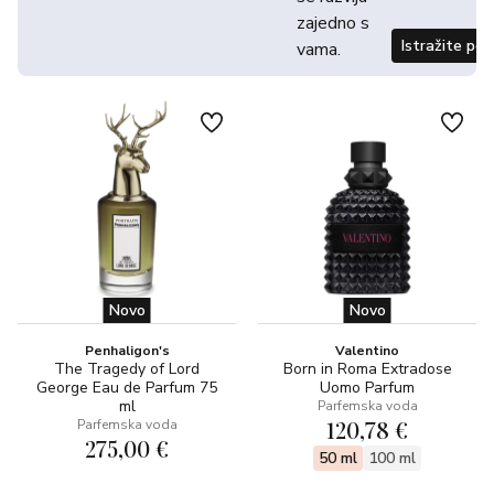
zajedno s
Istražite po
vama.
Novo
Novo
Penhaligon's
Valentino
The Tragedy of Lord
Born in Roma Extradose
George Eau de Parfum 75
Uomo Parfum
ml
Parfemska voda
120,78 €
Parfemska voda
275,00 €
50 ml
100 ml