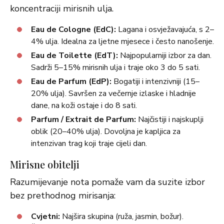
koncentraciji mirisnih ulja.
Eau de Cologne (EdC):
Lagana i osvježavajuća, s 2–
4% ulja. Idealna za ljetne mjesece i često nanošenje.
Eau de Toilette (EdT):
Najpopularniji izbor za dan.
Sadrži 5–15% mirisnih ulja i traje oko 3 do 5 sati.
Eau de Parfum (EdP):
Bogatiji i intenzivniji (15–
20% ulja). Savršen za večernje izlaske i hladnije
dane, na koži ostaje i do 8 sati.
Parfum / Extrait de Parfum:
Najčistiji i najskuplji
oblik (20–40% ulja). Dovoljna je kapljica za
intenzivan trag koji traje cijeli dan.
Mirisne obitelji
Razumijevanje nota pomaže vam da suzite izbor
bez prethodnog mirisanja:
Cvjetni:
Najšira skupina (ruža, jasmin, božur).