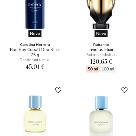
Novo
Novo
Carolina Herrera
Rabanne
Bad Boy Cobalt Deo Stick
Invictus Elixir
75 g
Parfemski ekstrakt
120,65 €
Deodorant u stiku
45,01 €
50 ml
100 ml