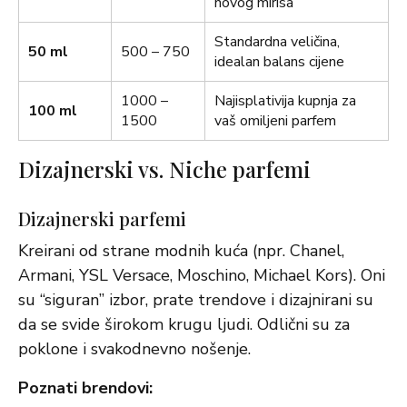
novog mirisa
Standardna veličina,
50 ml
500 – 750
idealan balans cijene
1000 –
Najisplativija kupnja za
100 ml
1500
vaš omiljeni parfem
Dizajnerski vs. Niche parfemi
Dizajnerski parfemi
Kreirani od strane modnih kuća (npr. Chanel,
Armani, YSL Versace, Moschino, Michael Kors). Oni
su “siguran” izbor, prate trendove i dizajnirani su
da se svide širokom krugu ljudi. Odlični su za
poklone i svakodnevno nošenje.
Poznati brendovi: