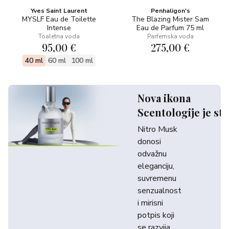
Yves Saint Laurent
Penhaligon's
MYSLF Eau de Toilette
The Blazing Mister Sam
Intense
Eau de Parfum 75 ml
Toaletna voda
Parfemska voda
95,00 €
275,00 €
40 ml
60 ml
100 ml
Nova ikona
Scentologije je sti
Nitro Musk
donosi
odvažnu
eleganciju,
suvremenu
senzualnost
i mirisni
potpis koji
se razvija