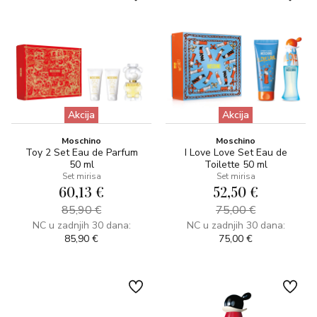
Akcija
Akcija
Moschino
Moschino
Toy 2 Set Eau de Parfum
I Love Love Set Eau de
50 ml
Toilette 50 ml
Set mirisa
Set mirisa
60,13 €
52,50 €
85,90 €
75,00 €
NC u zadnjih 30 dana:
NC u zadnjih 30 dana:
85,90 €
75,00 €