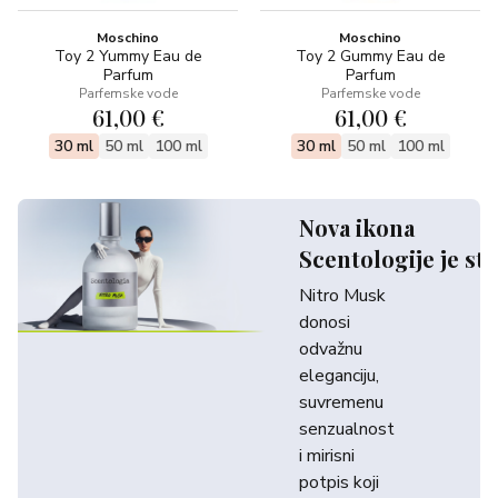
Moschino
Moschino
Toy 2 Yummy Eau de
Toy 2 Gummy Eau de
Parfum
Parfum
Parfemske vode
Parfemske vode
61,00 €
61,00 €
30 ml
50 ml
100 ml
30 ml
50 ml
100 ml
Nova ikona
Scentologije je sti
Nitro Musk
donosi
odvažnu
eleganciju,
suvremenu
senzualnost
i mirisni
potpis koji