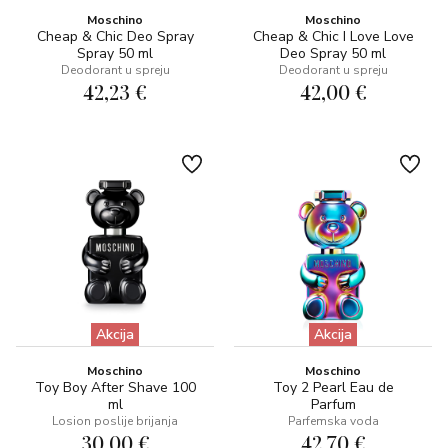
Moschino
Moschino
Cheap & Chic Deo Spray
Cheap & Chic I Love Love
Spray 50 ml
Deo Spray 50 ml
Deodorant u spreju
Deodorant u spreju
42,23 €
42,00 €
Akcija
Akcija
Moschino
Moschino
Toy Boy After Shave 100
Toy 2 Pearl Eau de
ml
Parfum
Losion poslije brijanja
Parfemska voda
30,00 €
42,70 €