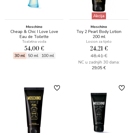
Akcija
Moschino
Moschino
Cheap & Chic I Love Love
Toy 2 Pearl Body Lotion
Eau de Toilette
200 ml
Toaletna voda
Losion za tijelo
54,00 €
24,21 €
48,41 €
30 ml
50 ml
100 ml
NC u zadnjih 30 dana:
29,05 €