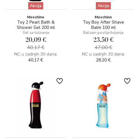
Akcija
Akcija
Moschino
Moschino
Toy 2 Pearl Bath &
Toy Boy After Shave
Shower Gel 200 ml
Balm 100 ml
Gel za tuširanje
Balzam poslije brijanja
20,09 €
23,50 €
40,17 €
47,00 €
NC u zadnjih 30 dana:
NC u zadnjih 30 dana:
40,17 €
28,20 €