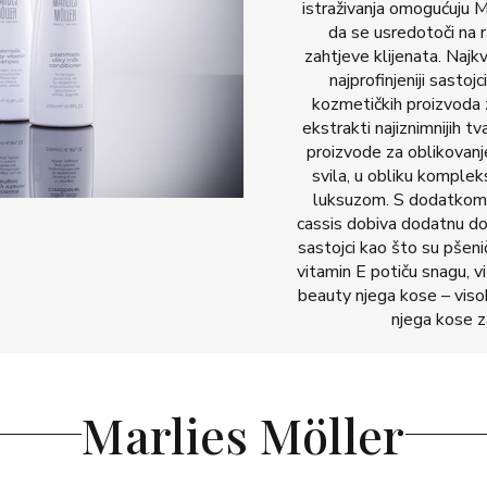
istraživanja omogućuju
da se usredotoči na r
zahtjeve klijenata. Najkva
najprofinjeniji sas
kozmetičkih proizvoda z
ekstrakti najiznimnijih t
proizvode za oblikovanje
svila, u obliku komple
luksuzom. S dodatkom 
cassis dobiva dodatnu dozu
sastojci kao što su pšenič
vitamin E potiču snagu,
beauty njega kose – visok
njega kose z
Marlies Möller