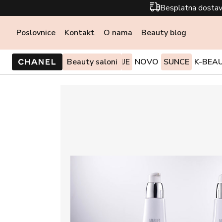
Besplatna dostav
Poslovnice
Kontakt
O nama
Beauty blog
PONUDE I AKCIJE
Beauty saloni
NOVO
SUNCE
K-BEA