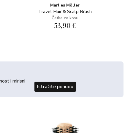
Marlies Möller
Travel Hair & Scalp Brush
Četka za kosu
53,90 €
st i mirisni
Istražite ponudu