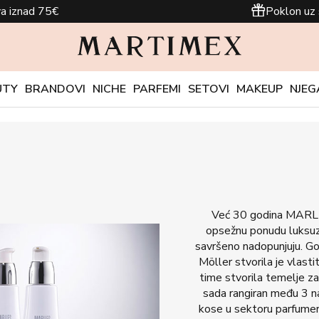
a iznad 75€
Poklon uz 
UTY
BRANDOVI
NICHE
PARFEMI
SETOVI
MAKEUP
NJEG
Već 30 godina MARLI
opsežnu ponudu luksuzn
savršeno nadopunjuju. Go
Möller stvorila je vlasti
time stvorila temelje z
sada rangiran među 3 na
kose u sektoru parfumer