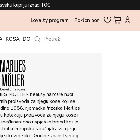
svaku kupnju iznad 10€
Loyalty program
Poklon bon
A
KOSA
DODACI
OUTLET
ES MÖLLER beauty haircare nudi
ih proizvoda za njegu kose koji se
dine 1988. njemačka frizerka Marlies
tu kolekciju proizvoda za njegu kose i
a međunarodno uspješan brend koji je
jbolja europska stručnjaka za njegu
ije i kozmetike. Godine znanstvenog