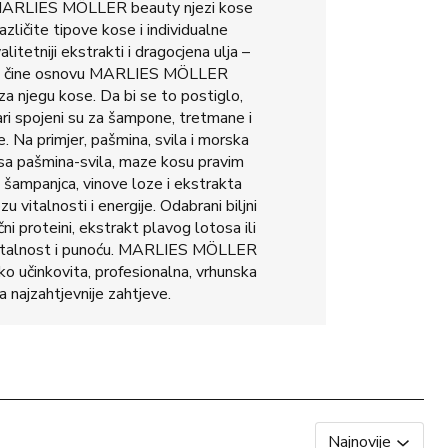
 MARLIES MÖLLER beauty njezi kose
azličite tipove kose i individualne
litetniji ekstrakti i dragocjena ulja –
tojci čine osnovu MARLIES MÖLLER
a njegu kose. Da bi se to postiglo,
vari spojeni su za šampone, tretmane i
. Na primjer, pašmina, svila i morska
ksa pašmina-svila, maze kosu pravim
šampanjca, vinove loze i ekstrakta
 vitalnosti i energije. Odabrani biljni
ni proteini, ekstrakt plavog lotosa ili
 vitalnost i punoću. MARLIES MÖLLER
o učinkovita, profesionalna, vrhunska
a najzahtjevnije zahtjeve.
Najnovije