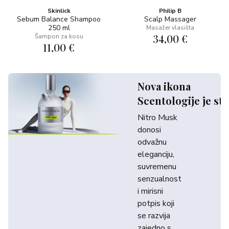
Skinlick
Philip B
Sebum Balance Shampoo
Scalp Massager
250 ml
Masažer vlasišta
34,00 €
Šampon za kosu
11,00 €
Nova ikona
Scentologije je sti
Nitro Musk
donosi
odvažnu
eleganciju,
suvremenu
senzualnost
i mirisni
potpis koji
se razvija
zajedno s