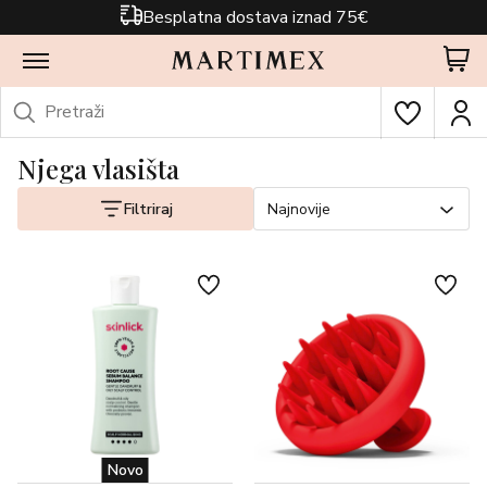
Besplatna dostava iznad 75€
Njega vlasišta
Filtriraj
Najnovije
Novo