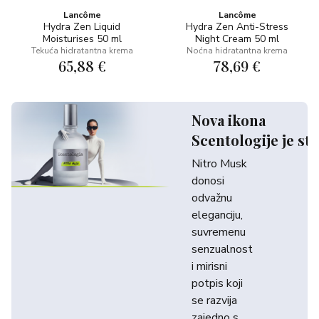
Lancôme
Lancôme
Hydra Zen Liquid
Hydra Zen Anti-Stress
Moisturises 50 ml
Night Cream 50 ml
Tekuća hidratantna krema
Noćna hidratantna krema
65,88 €
78,69 €
Nova ikona
Scentologije je sti
Nitro Musk
donosi
odvažnu
eleganciju,
suvremenu
senzualnost
i mirisni
potpis koji
se razvija
zajedno s