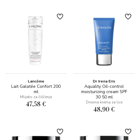
Lancôme
Dr Irena Eris
Lait Galatée Confort 200
Aquality Oil-control
ml
moisturizing cream SPF
30 50 ml
Mlijeko za čiščenje
47,58 €
Dnevna krema za lice
48,90 €