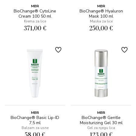
MBR
MBR
BioChange® CytoLine
BioChange® Hyaluron
Cream 100 50 ml
Mask 100 ml
Krema za lice
Maska za lice
371,00 €
250,00 €
MBR
MBR
BioChange® Basic Lip-ID
BioChange® Gentle
7,5 ml
Moisturizing Gel 30 ml
Balzam za usne
Gel za njegu lica
58,00 €
123,00 €