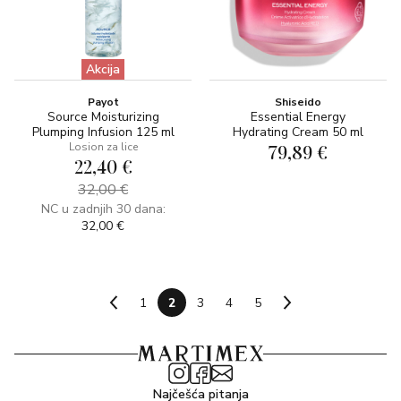
Akcija
Payot
Shiseido
Source Moisturizing
Essential Energy
Plumping Infusion 125 ml
Hydrating Cream 50 ml
Losion za lice
79,89 €
22,40 €
32,00 €
NC u zadnjih 30 dana:
32,00 €
1
2
3
4
5
Najčešća pitanja