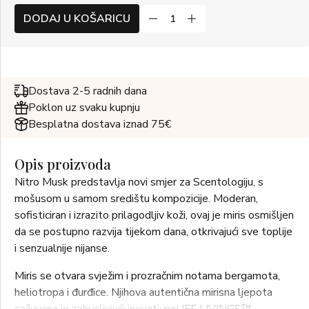
DODAJ U KOŠARICU
Dostava 2-5 radnih dana
Poklon uz svaku kupnju
Besplatna dostava iznad 75€
Opis proizvoda
Nitro Musk predstavlja novi smjer za Scentologiju, s
mošusom u samom središtu kompozicije. Moderan,
sofisticiran i izrazito prilagodljiv koži, ovaj je miris osmišljen
da se postupno razvija tijekom dana, otkrivajući sve toplije
i senzualnije nijanse.
Miris se otvara svježim i prozračnim notama bergamota,
heliotropa i đurđice. Njihova autentična mirisna ljepota